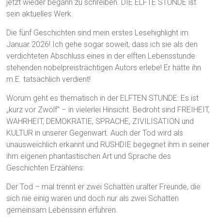
jetzt wieder begann zu schreiben. DIE ELFTE STUNDE ist
sein aktuelles Werk.
Die fünf Geschichten sind mein erstes Lesehighlight im
Januar 2026! Ich gehe sogar soweit, dass ich sie als den
verdichteten Abschluss eines in der elften Lebensstunde
stehenden nobelpreisträchtigen Autors erlebe! Er hätte ihn
m.E. tatsächlich verdient!
Worum geht es thematisch in der ELFTEN STUNDE: Es ist
„kurz vor Zwölf“ – in vielerlei Hinsicht. Bedroht sind FREIHEIT,
WAHRHEIT, DEMOKRATIE, SPRACHE, ZIVILISATION und
KULTUR in unserer Gegenwart. Auch der Tod wird als
unausweichlich erkannt und RUSHDIE begegnet ihm in seiner
ihm eigenen phantastischen Art und Sprache des
Geschichten Erzählens:
Der Tod – mal trennt er zwei Schatten uralter Freunde, die
sich nie einig waren und doch nur als zwei Schatten
gemeinsam Lebenssinn erfuhren.