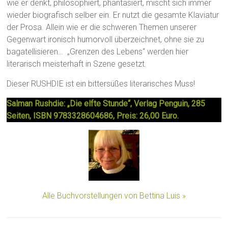
wie er denkt, philosophiert, phantasiert, mischt sich immer
wieder biografisch selber ein. Er nutzt die gesamte Klaviatur
der Prosa. Allein wie er die schweren Themen unserer
Gegenwart ironisch humorvoll überzeichnet, ohne sie zu
bagatellisieren… „Grenzen des Lebens“ werden hier
literarisch meisterhaft in Szene gesetzt.
Dieser RUSHDIE ist ein bittersüßes literarisches Muss!
Salman Rushdie: „Die elfte Stunde“, Verlag Penguin, 285
Seiten, ISBN 9783328604686, Preis: 26,00 Euro.
Alle Buchvorstellungen von Bettina Luis »