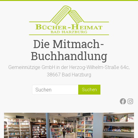
Zum
Inhalt
springen
Die Mitmach-
Buchhandlung
Gemeinnützige GmbH in der Herzog-Wilhelm-Straße 64c,
38667 Bad Harzburg
Face
Ins