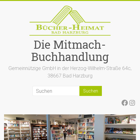
Zum
Inhalt
springen
Die Mitmach-
Buchhandlung
Gemeinnützige GmbH in der Herzog-Wilhelm-Straße 64c,
38667 Bad Harzburg
Face
Ins