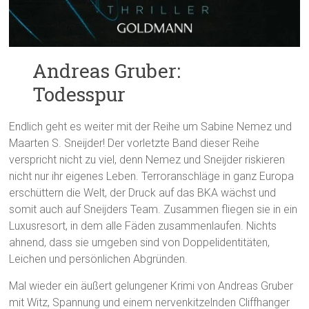
Andreas Gruber:
Todesspur
Endlich geht es weiter mit der Reihe um Sabine Nemez und
Maarten S. Sneijder! Der vorletzte Band dieser Reihe
verspricht nicht zu viel, denn Nemez und Sneijder riskieren
nicht nur ihr eigenes Leben. Terroranschläge in ganz Europa
erschüttern die Welt, der Druck auf das BKA wächst und
somit auch auf Sneijders Team. Zusammen fliegen sie in ein
Luxusresort, in dem alle Fäden zusammenlaufen. Nichts
ahnend, dass sie umgeben sind von Doppelidentitäten,
Leichen und persönlichen Abgründen.
Mal wieder ein äußert gelungener Krimi von Andreas Gruber
mit Witz, Spannung und einem nervenkitzelnden Cliffhanger