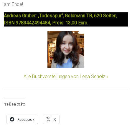
am Ende!
Andreas Gruber: „Todesspur“, Goldmann TB, 620 Seiten,
ISBN 9783442494484, Preis: 13,00 Euro.
Alle Buchvorstellungen von Lena Scholz »
Teilen mit:
Facebook
X