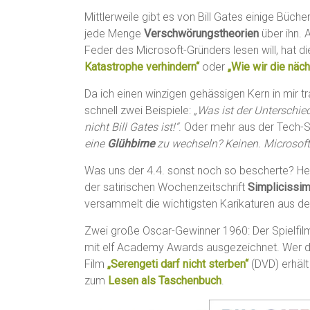
Mittlerweile gibt es von Bill Gates einige Büch
jede Menge
Verschwörungstheorien
über ihn. A
Feder des Microsoft-Gründers lesen will, hat 
Katastrophe verhindern“
oder
„Wie wir die näc
Da ich einen winzigen gehässigen Kern in mir t
schnell zwei Beispiele:
„Was ist der Unterschi
nicht Bill Gates ist!“
. Oder mehr aus der Tech-
eine
Glühbirne
zu wechseln? Keinen. Microsoft
Was uns der 4.4. sonst noch so bescherte? He
der satirischen Wochenzeitschrift
Simplicissi
versammelt die wichtigsten Karikaturen aus 
Zwei große Oscar-Gewinner 1960: Der Spielfi
mit elf Academy Awards ausgezeichnet. Wer 
Film
„Serengeti darf nicht sterben“
(DVD) erhält
zum
Lesen als Taschenbuch
.