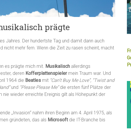
 musikalisch prägte
 des Jahres. Der hundertste Tag und damit dann auch
d nicht mehr fern. Wenn die Zeit zu rasen scheint, macht
F
G
Pr
nn es prägte mich mit.
Musikalisch
allerdings
ester, deren
Kofferplattenspieler
mein Traum war. Und
pril 1964 die
Beatles
mit
“Can’t Buy Me Love”, “Twist and
Hand”
und
“Please Please Me”
die ersten fünf Plätze der
nie wieder erreichte Ereignis gilt als Höhepunkt der
ende „Invasion“ nahm ihren Beginn am 4. April 1975, als
men gründeten, das als
Microsoft
die IT-Branche bis