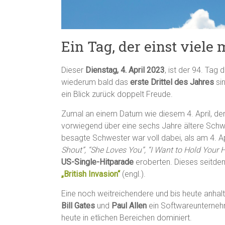
Ein Tag, der einst viele
Dieser
Dienstag, 4. April 2023
, ist der 94. Tag
wiederum bald das
erste Drittel des Jahres
sin
ein Blick zurück doppelt Freude.
Zumal an einem Datum wie diesem 4. April, de
vorwiegend über eine sechs Jahre ältere Schw
besagte Schwester war voll dabei, als am 4. A
Shout”, “She Loves You”, “I Want to Hold Your 
US-Single-Hitparade
eroberten. Dieses seitdem 
„British Invasion“
(engl.).
Eine noch weitreichendere und bis heute anhalt
Bill Gates
und
Paul Allen
ein Softwareunterneh
heute in etlichen Bereichen dominiert.