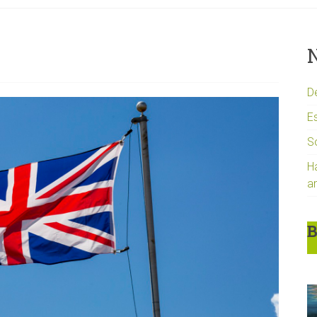
N
D
Es
S
H
a
B