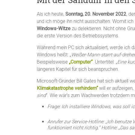
Als ich heute,
Sonntag, 20. November 2022
, de
und ich möge ihn nicht ausschalten. Womit ic
Windows-Witze
zu delektieren. Nicht ohne Gru
die erste Version des Betriebssystems.
Während mein PC sich aktualisiert, werde ich d
Windows heißt: „
Weißer-Mann-starrt-auf-dreh
Beispielsweise
„Computer“
. Untertitel: „
Eine kur
längeres Kapitel für sich beanspruchen.
Microsoft-Gründer Bill Gates hat sich aktuell
Klimakatastrophe verhindern“
will er aufzeigen, 
sind
“. Wie wär’s zum Wachwerden trotzdem m
Frage: Ich installiere Windows, was soll
Anrufer zur Service-Hotline: „Ich benutze 
funktioniert nicht richtig.“ Hotline: „Das sa