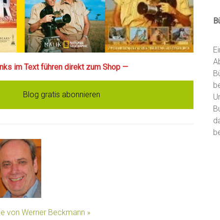
B
E
A
Links im Text führen direkt zum Shop —
B
b
Blog gratis abonnieren
U
B
d
be
äge von Werner Beckmann »