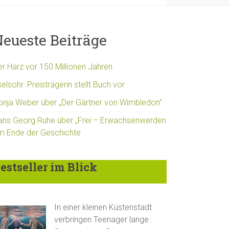
eueste Beiträge
er Harz vor 150 Millionen Jahren
elsohr: Preisträgerin stellt Buch vor
onja Weber über „Der Gärtner von Wimbledon“
ans Georg Ruhe über „Frei – Erwachsenwerden
m Ende der Geschichte
estseller im Blick
In einer kleinen Küstenstadt
verbringen Teenager lange