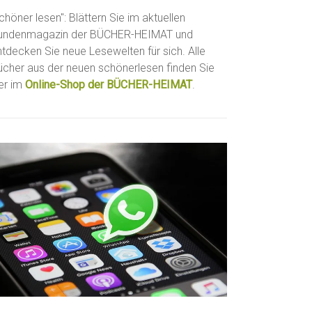
chöner lesen": Blättern Sie im aktuellen
undenmagazin der BÜCHER-HEIMAT und
ntdecken Sie neue Lesewelten für sich. Alle
ücher aus der neuen schönerlesen finden Sie
ier im
Online-Shop der BÜCHER-HEIMAT
.