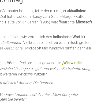
n Computer hochfuhr, teilte der mir mit, er
aktualisiere
h Zeit hatte, auf dem Handy zum Guten-Morgen-Kaffee
nd: Heute vor 37 Jahren (1985) veröffentlichte
Microsoft
aran erinnert, wie vorgeblich das
indianische Wort
für
ende-Sanduhr
„. Vielleicht sollte ich zu einem Buch greifen.
ze Geschichte
“. Microsoft und Windows dürften darin ein
 weit größeren Problemen zugewandt: In
„Wie wir die
„
welche Lösungen es gibt und welche Fortschritte nötig
it weiteren Windows-Witzen?
 ich drücken? Antwort: Die Daumen…
Windows.“ Hotline: „Ja.“ Anrufer: „Mein Computer
gten Sie bereits.“