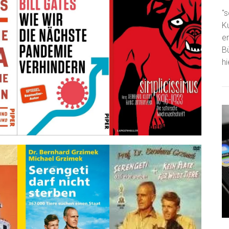
"s
K
e
B
h