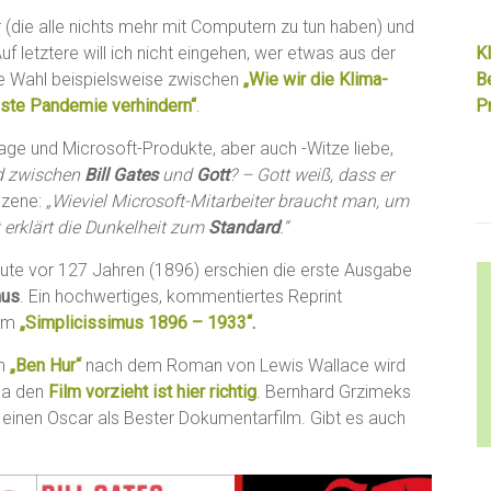
er (die alle nichts mehr mit Computern zu tun haben) und
uf letztere will ich nicht eingehen, wer etwas aus der
Kl
die Wahl beispielsweise zwischen
„Wie wir die Klima-
B
hste Pandemie verhindern“
.
Pr
rage und Microsoft-Produkte, aber auch -Witze liebe,
ed zwischen
Bill Gates
und
Gott
? – Gott weiß, dass er
Szene:
„Wieviel Microsoft-Mitarbeiter braucht man, um
 erklärt die Dunkelheit zum
Standard
.“
ute vor 127 Jahren (1896) erschien die erste Ausgabe
mus
. Ein hochwertiges, kommentiertes Reprint
dem
„Simplicissimus 1896 – 1933“
.
lm
„Ben Hur“
nach dem Roman von Lewis Wallace wird
da den
Film vorzieht ist hier richtig
. Bernhard Grzimeks
 einen Oscar als Bester Dokumentarfilm. Gibt es auch