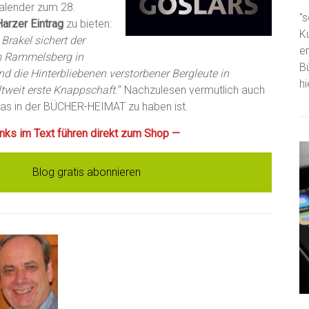
alender zum 28.
"s
Harzer Eintrag
zu bieten:
K
Brakel sichert der
e
m Rammelsberg in
B
d die Hinterbliebenen verstorbener Bergleute in
h
tweit erste Knappschaft.
“ Nachzulesen vermutlich auch
das in der BÜCHER-HEIMAT zu haben ist.
Links im Text führen direkt zum Shop —
Blog gratis abonnieren