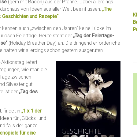
ise
(gern mit Bacon) aus der Pfanne. Dabei allerdings
 durchaus von Ideen aus aller Welt beeinflussen:
„The
Kl
. Geschichten und Rezepte“
.
B
r kennen auch „zwischen den Jahren“ keine Lücke im
Pr
uriosen Feiertage. Heute steht der
„Tag der Feiertags-
use“
(Holiday Breather Day) an. Die dringend erforderliche
 hatten wir allerdings schon gestern ausgerufen.
Aktionstag liefert
regungen, wie man die
n Tage zwischen
d Silvester gut
te ist der
„Tag des
, findet in
„1 x 1 der
Ideen für „Glücks- und
Und falls der ganze
tenspiele für eine