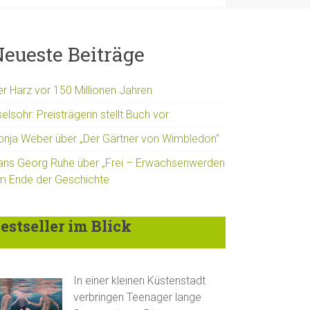
eueste Beiträge
er Harz vor 150 Millionen Jahren
elsohr: Preisträgerin stellt Buch vor
onja Weber über „Der Gärtner von Wimbledon“
ans Georg Ruhe über „Frei – Erwachsenwerden
m Ende der Geschichte
estseller im Blick
In einer kleinen Küstenstadt
verbringen Teenager lange