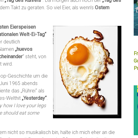
den
„Tag des Rühreis“
. Da morgen auch noch der
„Tag des
dem Takt zu geraten. So viel Eier, als wenn’s
Ostern
sten Eierspeisen
ationalen Welt-Ei-Tag“
 deutlich
n Namen
„huevos
F
rcheinander
“ steht, von
G
t wird.
Pr
 Pop-Geschichte um die
Juni 1965 abends
ente das „Rührei“ als
les-Welthit
„Yesterday“
.
 how I love your legs
we should eat some
em nicht so musikalisch bin, halte ich mich eher an die