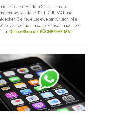
chöner lesen": Blättern Sie im aktuellen
undenmagazin der BÜCHER-HEIMAT und
ntdecken Sie neue Lesewelten für sich. Alle
ücher aus der neuen schönerlesen finden Sie
ier im
Online-Shop der BÜCHER-HEIMAT
.