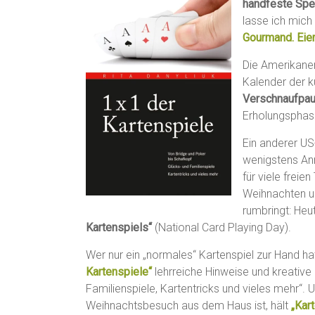
handfeste Spe
lasse ich mich
Gourmand. Eier
Die Amerikane
Kalender der k
Verschnaufpa
Erholungsphase
Ein anderer US-
wenigstens An
für viele freie
Weihnachten un
rumbringt: Heu
Kartenspiels“
(National Card Playing Day).
Wer nur ein „normales“ Kartenspiel zur Hand hat
Kartenspiele“
lehrreiche Hinweise und kreative 
Familienspiele, Kartentricks und vieles mehr“. 
Weihnachtsbesuch aus dem Haus ist, hält
„Kar