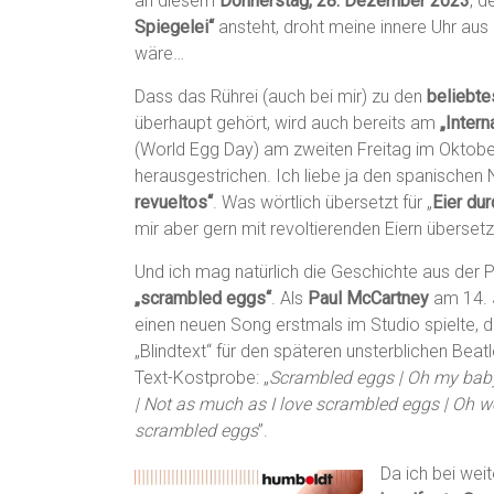
an diesem
Donnerstag, 28. Dezember 2023
, 
Spiegelei“
ansteht, droht meine innere Uhr aus 
wäre…
Dass das Rührei (auch bei mir) zu den
beliebte
überhaupt gehört, wird auch bereits am
„Intern
(World Egg Day) am zweiten Freitag im Oktober
herausgestrichen. Ich liebe ja den spanische
revueltos“
. Was wörtlich übersetzt für „
Eier du
mir aber gern mit revoltierenden Eiern übersetz
Und ich mag natürlich die Geschichte aus der
„scrambled eggs“
. Als
Paul McCartney
am 14. 
einen neuen Song erstmals im Studio spielte, di
„Blindtext“ für den späteren unsterblichen Beat
Text-Kostprobe: „
Scrambled eggs | Oh my baby
| Not as much as I love scrambled eggs | Oh 
scrambled eggs
”.
Da ich bei weit