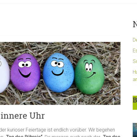
N
D
Es
S
H
a
B
 innere Uhr
er kurioser Feiertage ist endlich vorüber. Wir begehen