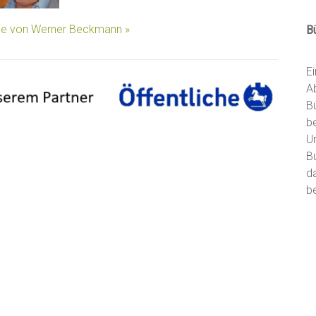
äge von Werner Beckmann »
B
E
A
B
b
U
B
d
be