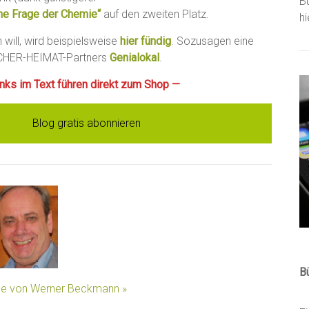
B
ne Frage der Chemie“
auf den zweiten Platz.
h
will, wird beispielsweise
hier fündig
. Sozusagen eine
BÜCHER-HEIMAT-Partners
Genialokal
.
Links im Text führen direkt zum Shop —
Blog gratis abonnieren
B
äge von Werner Beckmann »