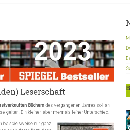
N
Mi
D
Es
S
B
nden) Leserschaft
estverkauften Büchern
des vergangenen Jahres soll an
sse gelten. Ein kleiner, aber mehr als feiner Unterschied.
h beispielsweise nur ganz