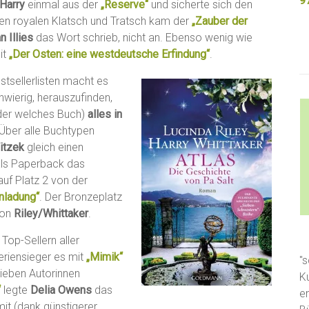
9
 Harry
einmal aus der
„Reserve“
und sicherte sich den
gen royalen Klatsch und Tratsch kam der
„Zauber der
n Illies
das Wort schrieb, nicht an. Ebenso wenig wie
it
„Der Osten: eine westdeutsche Erfindung“
.
estsellerlisten macht es
chwierig, herauszufinden,
der welches Buch)
alles in
 Über alle Buchtypen
itzek
gleich einen
ls Paperback das
uf Platz 2 von der
inladung“
. Der Bronzeplatz
on
Riley/Whittaker
.
Top-Sellern aller
eriensieger es mit
„Mimik“
"s
blieben Autorinnen
K
“
legte
Delia Owens
das
e
it (dank günstigerer