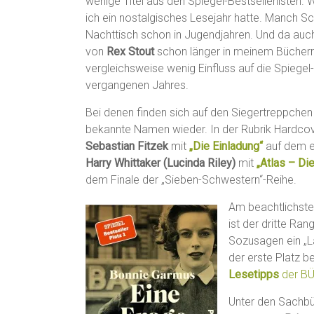
wenige Titel aus den Spiegel-Bestsellerlisten. 
ich ein nostalgisches Lesejahr hatte. Manch 
Nachttisch schon in Jugendjahren. Und da auc
von
Rex Stout
schon länger in meinem Bücherre
vergleichsweise wenig Einfluss auf die Spiegel-
vergangenen Jahres.
Bei denen finden sich auf den Siegertreppche
bekannte Namen wieder. In der Rubrik Hardcover
Sebastian Fitzek
mit
„Die Einladung“
auf dem er
Harry Whittaker (Lucinda Riley)
mit
„Atlas – Di
dem Finale der „Sieben-Schwestern“-Reihe.
Am beachtlichsten
ist der dritte Ran
Sozusagen ein „L
der erste Platz 
Lesetipps
der B
Unter den Sachbüc