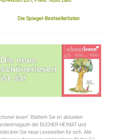
783492067201, Preis: 18,00 Euro.
Die Spiegel-Bestsellerlisten
chöner lesen": Blättern Sie im aktuellen
undenmagazin der BÜCHER-HEIMAT und
ntdecken Sie neue Lesewelten für sich. Alle