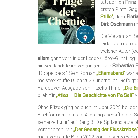
tatsächlich
Prinz
ersten Platz. Ge
Stille“
, dem
Floria
Dirk Oschmann
m
Die Vielzahl an B
leider ziemlich s
welcher Autor (o
allem
ganz vorn in der Leser-/Hörer-Gunst lag.
hinweg landete im vergangen Jahr
Sebastian F
„Doppelpack“: Sein Roman
„Elternabend“
war a
meistverkaufte Buch 2023 überhaupt. Gefolgt a
Hardcover-Ausgabe von Fitzeks Thriller
„Die E
blieb für
„Atlas – Die Geschichte von Pa Salt“
v
Ohne Fitzek ging es auch im Jahr 2022 bei den 
Buchformen nicht ab. Allerdings schaffte der S
seinerzeit „nur“ auf Rang 3. Die Spitzenplätze 
vorbehalten. Mit
„Der Gesang der Flusskrebse
meistverkaufte Buch 2022 vor und verwies dam