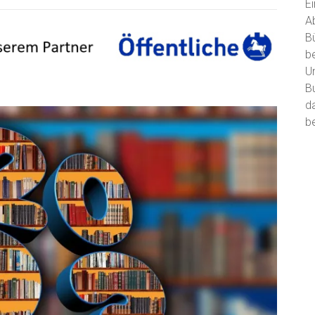
E
A
B
b
U
B
d
be