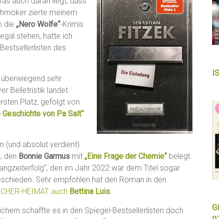
Was auch daran liegt, dass
Schmöker zierte meinem
h die
„Nero Wolfe“
-Krimis
gal stehen, hatte ich
Bestsellerlisten des
I
n überwiegend sehr
 Belletristik landet
sten Platz, gefolgt von
e Geschichte von Pa Salt“
 (und absolut verdient)
g, den
Bonnie Garmus
mit
„Eine Frage der Chemie“
belegt.
angzeiterfolg“, den im Jahr 2022 war dem Titel sogar
beschieden. Sehr empfohlen hat den Roman in den
ÜCHER-HEIMAT auch
Bettina Luis
.
Gi
hern schaffte es in den Spiegel-Bestsellerlisten doch