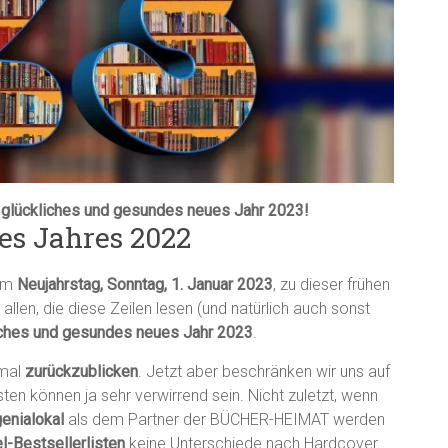
lückliches und gesundes neues Jahr 2023!
des Jahres 2022
sem
Neujahrstag, Sonntag, 1. Januar 2023
, zu dieser frühen
allen, die diese Zeilen lesen (und natürlich auch sonst
iches und gesundes neues Jahr 2023
.
nmal
zurückzublicken
. Jetzt aber beschränken wir uns auf
ten können ja sehr verwirrend sein. Nicht zuletzt, wenn
genialokal
als dem Partner der BÜCHER-HEIMAT werden
l-Bestsellerlisten
keine Unterschiede nach Hardcover