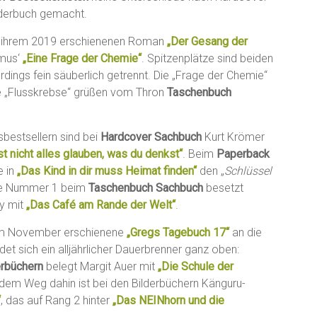
inderbuch gemacht.
it ihrem 2019 erschienenen Roman
„Der Gesang der
rmus‘
„Eine Frage der Chemie“
. Spitzenplätze sind beiden
rdings fein säuberlich getrennt. Die „Frage der Chemie“
ie „Flusskrebse“ grüßen vom Thron
Taschenbuch
sbestsellern sind bei
Hardcover Sachbuch
Kurt Krömer
st nicht alles glauben, was du denkst“
. Beim
Paperback
e in
„Das Kind in dir muss Heimat finden“
den „
Schlüssel
Die Nummer 1 beim
Taschenbuch Sachbuch
besetzt
ky mit
„Das Café am Rande der Welt“
.
 im November erschienene
„Gregs Tagebuch 17“
an die
det sich ein alljährlicher Dauerbrenner ganz oben:
rbüchern
belegt Margit Auer mit
„Die Schule der
f dem Weg dahin ist bei den Bilderbüchern Känguru-
“
, das auf Rang 2 hinter
„Das NEINhorn und die