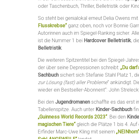
oder Taschenbuch, Thriller, Belletristik oder K
So steht bei genialokal erneut Delia Owens m
Flusskrebse“
ganz oben, noch vor Bonnie Ga
Autorinnen auch im Spiegel-Ranking sicher. Alle
ist die Nummer 1 bei
Hardcover Belletristik
, d
Belletristik
.
Die weiteren Spitzentitel bei den Spiegel-Jahre
der über seine Depressionen schreibt:
„Du darf
Sachbuch
sichert sich Stefanie Stahl Platz 1, di
zur Lösung (fast) aller Probleme
“ ankündigt. 
wieder ein Bestseller-Abonnent“: John Strelec
Bei den
Jugendromanen
schaffte es das erst
Tabellenspitze. Auch unter
Kinder-Sachbuch
fin
„Guinness World Records 2023“
. Bei den
Kinde
magischen Tiere“
gleich die Plätze 1 bis 4. Au
Erfinder Marc-Uwe Kling mit seinem
„NEINhorn