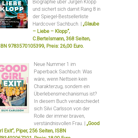
Biographie über Jürgen Klopp
und sichert sich damit Rang 8 in
der Spiegel-Bestsellerliste
Hardcover Sachbuch. |
„Glaube
– Liebe – Klopp“,
C.Bertelsmann, 368 Seiten,
SBN 9783570105399, Preis: 26,00 Euro.
Neue Nummer 1 im
Paperback Sachbuch: Was
wäre, wenn Nettsein kein
Charakterzug, sondern ein
Überlebensmechanismus ist?
In diesem Buch verabschiedet
sich Silvi Carlsson von der
Rolle der immer braven,
verständnisvollen Frau. |
„Good
rl Exit“, Piper, 256 Seiten, ISBN