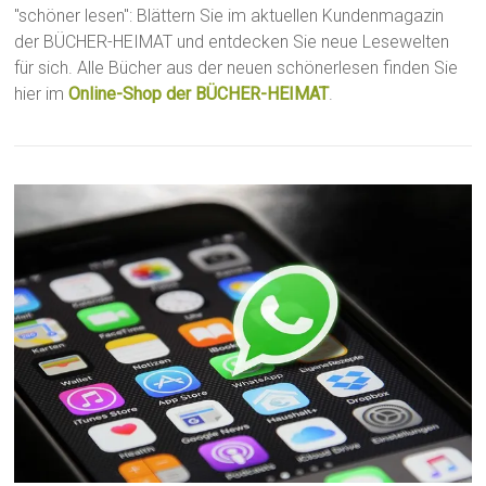
"schöner lesen": Blättern Sie im aktuellen Kundenmagazin
der BÜCHER-HEIMAT und entdecken Sie neue Lesewelten
für sich. Alle Bücher aus der neuen schönerlesen finden Sie
hier im
Online-Shop der BÜCHER-HEIMAT
.