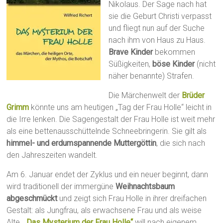
Nikolaus. Der Sage nach hat
sie die Geburt Christi verpasst
und fliegt nun auf der Suche
nach ihm von Haus zu Haus.
Brave Kinder
bekommen
Süßigkeiten,
böse Kinder
(nicht
näher benannte) Strafen.
Die Märchenwelt der
Brüder
Grimm
könnte uns am heutigen „Tag der Frau Holle“ leicht in
die Irre lenken. Die Sagengestalt der Frau Holle ist weit mehr
als eine bettenausschüttelnde Schneebringerin. Sie gilt als
himmel- und erdumspannende Muttergöttin
, die sich nach
den Jahreszeiten wandelt.
Am 6. Januar endet der Zyklus und ein neuer beginnt, dann
wird traditionell der immergüne
Weihnachtsbaum
abgeschmückt
und zeigt sich Frau Holle in ihrer dreifachen
Gestalt: als Jungfrau, als erwachsene Frau und als weise
Alte.
„Das Mysterium der Frau Holle“
will nach eigenem