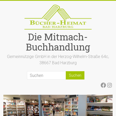
Zum
Inhalt
springen
Die Mitmach-
Buchhandlung
Gemeinnützige GmbH in der Herzog-Wilhelm-Straße 64c,
38667 Bad Harzburg
Face
Ins