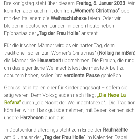
Dreikönigstag steht über diesem
Freitag, 6. Januar 2023
. Wir
könnten aber auch mit den Iren
„Women’s Christmas“
oder
mit den Italienern die
Weihnachtshexe
feiern. Oder wir
bleiben in deutschen Landen, in denen heute neben
Epiphanias der
„Tag der Frau Holle“
ansteht.
Für die irischen Männer wird es ein harter Tag, denn
traditionell sollen zur „Women’s Christmas“ (
Nollaig na mBan
)
die Männer die
Hausarbeit
übernehmen. Die Frauen, die rund
um das eigentliche Weihnachtsfest die meiste Arbeit zu
schultern haben, sollen ihre
verdiente Pause
genießen.
Genuss ist in Italien eher für Kinder angesagt – sofern sie
artig waren. Dem Volksglauben nach fliegt
„Die Hexe La
Befana“
durch „die Nacht der Weihnachtshexe“. Die Tradition
könnten wir im Harz gut übernehmen, mit Besen kennen sich
unsere
Harzhexen
auch aus.
In Deutschland allerdings steht zum Ende der
Rauhnächte
am 6. Januar der
„Tag der Frau Holle“
im Kalender. Dabei