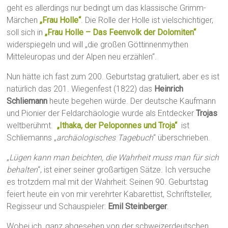
geht es allerdings nur bedingt um das klassische Grimm-
Märchen
„Frau Holle“
. Die Rolle der Holle ist vielschichtiger,
soll sich in
„Frau Holle – Das Feenvolk der Dolomiten“
widerspiegeln und will „die großen Göttinnenmythen
Mitteleuropas und der Alpen neu erzählen“.
Nun hätte ich fast zum 200. Geburtstag gratuliert, aber es ist
natürlich das 201. Wiegenfest (1822) das
Heinrich
Schliemann
heute begehen würde. Der deutsche Kaufmann
und Pionier der Feldarchäologie wurde als Entdecker
Trojas
weltberühmt.
„Ithaka, der Peloponnes und Troja“
ist
Schliemanns „
archäologisches Tagebuch
“ überschrieben.
„
Lügen kann man beichten, die Wahrheit muss man für sich
behalten
“, ist einer seiner großartigen Sätze. Ich versuche
es trotzdem mal mit der Wahrheit: Seinen 90. Geburtstag
feiert heute ein von mir verehrter Kabarettist, Schriftsteller,
Regisseur und Schauspieler:
Emil Steinberger
.
Wobei ich, ganz abgesehen von der schweizerdeutschen