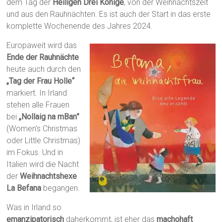
dem Tag der
Heiligen Drei Könige
, von der Weihnachtszeit
und aus den Rauhnächten. Es ist auch der Start in das erste
komplette Wochenende des Jahres 2024.
Europaweit wird das
Ende der Rauhnächte
heute auch durch den
„Tag der Frau Holle“
markiert. In Irland
stehen alle Frauen
bei
„Nollaig na mBan”
(Women’s Christmas
oder Little Christmas)
im Fokus. Und in
Italien wird die Nacht
der
Weihnachtshexe
La Befana
begangen.
Was in Irland so
emanzipatorisch
daherkommt, ist eher das
machohaft