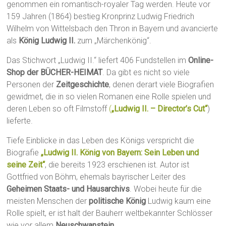
genommen ein romantisch-royaler Tag werden. Heute vor
159 Jahren (1864) bestieg Kronprinz Ludwig Friedrich
Wilhelm von Wittelsbach den Thron in Bayern und avancierte
als
König Ludwig II.
zum „Märchenkönig“.
Das Stichwort „Ludwig II.“ liefert 406 Fundstellen im
Online-
Shop der BÜCHER-HEIMAT
. Da gibt es nicht so viele
Personen der
Zeitgeschichte
, denen derart viele Biografien
gewidmet, die in so vielen Romanen eine Rolle spielen und
deren Leben so oft Filmstoff
(
„Ludwig II. – Director’s Cut“
)
lieferte.
Tiefe Einblicke in das Leben des Königs verspricht die
Biografie
„Ludwig II. König von Bayern: Sein Leben und
seine Zeit“
, die bereits 1923 erschienen ist. Autor ist
Gottfried von Böhm, ehemals bayrischer Leiter des
Geheimen Staats- und Hausarchivs
. Wobei heute für die
meisten Menschen der
politische König
Ludwig kaum eine
Rolle spielt, er ist halt der Bauherr weltbekannter Schlösser
wie vor allem
Neuschwanstein
.