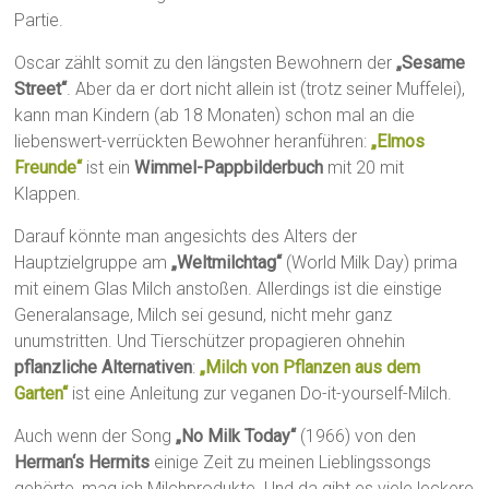
Partie.
Oscar zählt somit zu den längsten Bewohnern der
„Sesame
Street“
. Aber da er dort nicht allein ist (trotz seiner Muffelei),
kann man Kindern (ab 18 Monaten) schon mal an die
liebenswert-verrückten Bewohner heranführen:
„Elmos
Freunde“
ist ein
Wimmel-Pappbilderbuch
mit 20 mit
Klappen.
Darauf könnte man angesichts des Alters der
Hauptzielgruppe am
„Weltmilchtag“
(World Milk Day) prima
mit einem Glas Milch anstoßen. Allerdings ist die einstige
Generalansage, Milch sei gesund, nicht mehr ganz
unumstritten. Und Tierschützer propagieren ohnehin
pflanzliche Alternativen
:
„Milch von Pflanzen aus dem
Garten“
ist eine Anleitung zur veganen Do-it-yourself-Milch.
Auch wenn der Song
„No Milk Today“
(1966) von den
Herman‘s Hermits
einige Zeit zu meinen Lieblingssongs
gehörte, mag ich Milchprodukte. Und da gibt es viele leckere