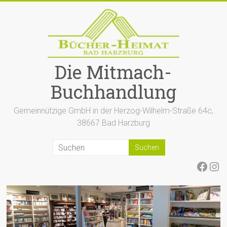
Zum
Inhalt
springen
Die Mitmach-
Buchhandlung
Gemeinnützige GmbH in der Herzog-Wilhelm-Straße 64c,
38667 Bad Harzburg
Face
Ins