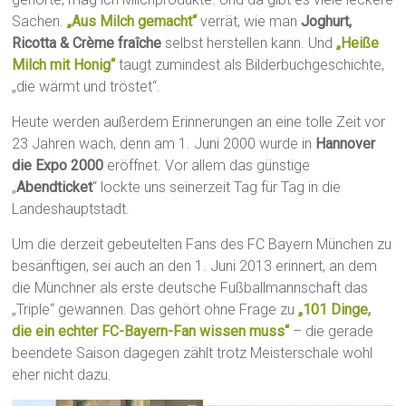
Sachen.
„Aus Milch gemacht“
verrät, wie man
Joghurt,
Ricotta & Crème fraîche
selbst herstellen kann. Und
„Heiße
Milch mit Honig“
taugt zumindest als Bilderbuchgeschichte,
„die wärmt und tröstet“.
Heute werden außerdem Erinnerungen an eine tolle Zeit vor
23 Jahren wach, denn am 1. Juni 2000 wurde in
Hannover
die Expo 2000
eröffnet. Vor allem das günstige
„
Abendticket
“ lockte uns seinerzeit Tag für Tag in die
Landeshauptstadt.
Um die derzeit gebeutelten Fans des FC Bayern München zu
besänftigen, sei auch an den 1. Juni 2013 erinnert, an dem
die Münchner als erste deutsche Fußballmannschaft das
„Triple“ gewannen. Das gehört ohne Frage zu
„101 Dinge,
die ein echter FC-Bayern-Fan wissen muss“
– die gerade
beendete Saison dagegen zählt trotz Meisterschale wohl
eher nicht dazu.