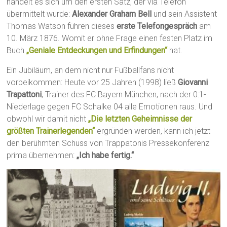
handelt es sich um den ersten Satz, der via Telefon
übermittelt wurde:
Alexander Graham Bell
und sein Assistent
Thomas Watson führen dieses
erste Telefongespräch
am
10. März 1876. Womit er ohne Frage einen festen Platz im
Buch
„Geniale Entdeckungen und Erfindungen“
hat.
Ein Jubiläum, an dem nicht nur Fußballfans nicht
vorbeikommen: Heute vor 25 Jahren (1998) ließ
Giovanni
Trapattoni
, Trainer des FC Bayern München, nach der 0:1-
Niederlage gegen FC Schalke 04 alle Emotionen raus. Und
obwohl wir damit nicht
„Die letzten Geheimnisse der
größten Trainerlegenden“
ergründen werden, kann ich jetzt
den berühmten Schuss von Trappatonis Pressekonferenz
prima übernehmen:
„Ich habe fertig.“