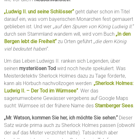
„Ludwig II. und seine Schlösser“
geht daher schon im Titel
darauf ein, was vom bayerischen Monarchen fest gemauert
geblieben ist. Und wer „
auf den Spuren von König Ludwig II.
“
durch sein Stammland wandern will, wird vom Buch
„In den
Bergen lebt die Freiheit“
zu Orten geführt „
die dem König
viel bedeutet haben
“.
Um das Leben Ludwigs II. ranken sich Legenden, über
seinen
mysteriösen Tod
wird noch heute spekuliert. Was
Meisterdetektiv Sherlock Holmes dazu zu Tage förderte,
kann als Hörbuch nachvollzogen werden:
„Sherlock Holmes:
Ludwig II. – Der Tod im Würmsee“
. Wer das
sagenumwobene Gewässer vergebens auf Google Maps
sucht: Würmsee ist der frühere Name des
Starnberger Sees
.
„Mr. Watson, kommen Sie her, ich möchte Sie sehen.“
Dieser
Satz würde prima auch zu Sherlock Holmes passen (obwohl
der auf das Mister verzichtet hätte). Tatsächlich aber