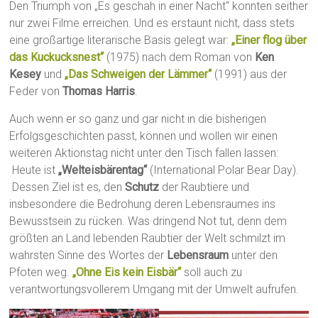
Den Triumph von „Es geschah in einer Nacht“ konnten seither
nur zwei Filme erreichen. Und es erstaunt nicht, dass stets
eine großartige literarische Basis gelegt war:
„Einer flog über
das Kuckucksnest“
(1975) nach dem Roman von
Ken
Kesey
und
„Das Schweigen der Lämmer“
(1991) aus der
Feder von
Thomas Harris
.
Auch wenn er so ganz und gar nicht in die bisherigen
Erfolgsgeschichten passt, können und wollen wir einen
weiteren Aktionstag nicht unter den Tisch fallen lassen:
Heute ist
„Welteisbärentag“
(International Polar Bear Day).
Dessen Ziel ist es, den
Schutz
der Raubtiere und
insbesondere die Bedrohung deren Lebensraumes ins
Bewusstsein zu rücken. Was dringend Not tut, denn dem
größten an Land lebenden Raubtier der Welt schmilzt im
wahrsten Sinne des Wortes der
Lebensraum
unter den
Pfoten weg.
„Ohne Eis kein Eisbär“
soll auch zu
verantwortungsvollerem Umgang mit der Umwelt aufrufen.