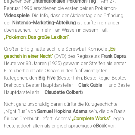
begehen den
„Internationalen Pokémon-Tag“
. Am 27.
Februar 1996 erschienen die ersten beiden Pokémon-
Videospiele
. Die Info, dass der Aktionstag eine Erfindung
der
Nintendo-Marketing-Abteilung
ist, dürfte niemanden
überraschen. Für mehr Fan-Wissen in diesem Fall:
„Pokémon: Das große Lexikon“
.
Großen Erfolg hatte auch die Screwball-Komödie
„Es
geschah in einer Nacht“
(DVD) des Regisseurs
Frank Capra
.
Heute vor 88 Jahren (1935) gewann der Streifen als erster
Film überhaupt alle Oscars in den fünf wichtigsten
Kategorien, den
Big Five
(Bester Film, Beste Regie, Bestes
Drehbuch, Bester Hauptdarsteller –
Clark Gable
– und Beste
Hauptdarstellerin –
Claudette Colbert
).
Nicht ganz unschuldig daran dürfte die Kurzgeschichte
„Night Bus“ von
Samuel Hopkins Adams
sein, die die Basis
für das Drehbuch liefert. Adams‘
„Complete Works“
liegen
heute jedoch allein als englischsprachiges
eBook
vor.