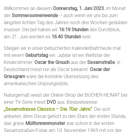
Willkommen an diesem
Donnerstag, 1. Juni 2023
, im Monat
der
Sommersonnenwende
– auch wenn wir uns bis zum
längsten lichten Tag des Jahres noch drei Wochen gedulden
müssen. Derzeit haben wir
16:19 Stunden
den Durchblick,
am 21. Juni werden es
16:40 Stunden
sein.
Steigen wir in unser bebüchertes Kalenderblatt heute mal
mit einem
Geburtstag
ein. Jubilar ist ein Weltstar der
Kinderzimmer:
Oscar the Grouch
aus der
Sesamstraße
, in
Deutschland meist nur als Oscar bekannt.
Oscar der
Griesgram
wäre die korrekte Übersetzung des
amerikanischen Ursprungsidols.
Naturgemäß weist der Online-Shop der BÜCHER-HEIMAT bei
einer TV-Serie meist
DVD
aus. Beispielsweise
„Sesamstrasse Classics – Die 70er Jahre“
. Die sich
anbietet, denn Oscar gehört zu den Stars der ersten Stunde,
das grüne
Mülltonnenmonster
war schon in der ersten
Sesamstraßen-Folge am 10. November 1969 mit vor der