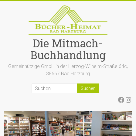
Zum
Inhalt
springen
Die Mitmach-
Buchhandlung
Gemeinnützige GmbH in der Herzog-Wilhelm-Straße 64c,
38667 Bad Harzburg
Face
Ins