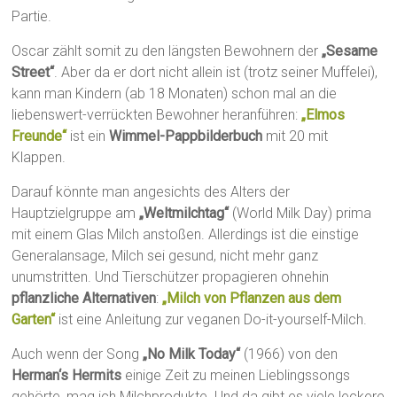
Partie.
Oscar zählt somit zu den längsten Bewohnern der
„Sesame
Street“
. Aber da er dort nicht allein ist (trotz seiner Muffelei),
kann man Kindern (ab 18 Monaten) schon mal an die
liebenswert-verrückten Bewohner heranführen:
„Elmos
Freunde“
ist ein
Wimmel-Pappbilderbuch
mit 20 mit
Klappen.
Darauf könnte man angesichts des Alters der
Hauptzielgruppe am
„Weltmilchtag“
(World Milk Day) prima
mit einem Glas Milch anstoßen. Allerdings ist die einstige
Generalansage, Milch sei gesund, nicht mehr ganz
unumstritten. Und Tierschützer propagieren ohnehin
pflanzliche Alternativen
:
„Milch von Pflanzen aus dem
Garten“
ist eine Anleitung zur veganen Do-it-yourself-Milch.
Auch wenn der Song
„No Milk Today“
(1966) von den
Herman‘s Hermits
einige Zeit zu meinen Lieblingssongs
gehörte, mag ich Milchprodukte. Und da gibt es viele leckere