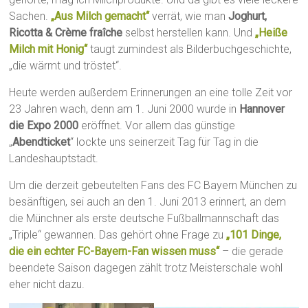
Sachen.
„Aus Milch gemacht“
verrät, wie man
Joghurt,
Ricotta & Crème fraîche
selbst herstellen kann. Und
„Heiße
Milch mit Honig“
taugt zumindest als Bilderbuchgeschichte,
„die wärmt und tröstet“.
Heute werden außerdem Erinnerungen an eine tolle Zeit vor
23 Jahren wach, denn am 1. Juni 2000 wurde in
Hannover
die Expo 2000
eröffnet. Vor allem das günstige
„
Abendticket
“ lockte uns seinerzeit Tag für Tag in die
Landeshauptstadt.
Um die derzeit gebeutelten Fans des FC Bayern München zu
besänftigen, sei auch an den 1. Juni 2013 erinnert, an dem
die Münchner als erste deutsche Fußballmannschaft das
„Triple“ gewannen. Das gehört ohne Frage zu
„101 Dinge,
die ein echter FC-Bayern-Fan wissen muss“
– die gerade
beendete Saison dagegen zählt trotz Meisterschale wohl
eher nicht dazu.