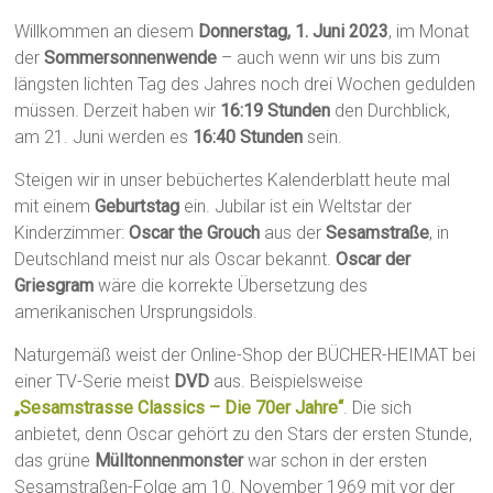
Willkommen an diesem
Donnerstag, 1. Juni 2023
, im Monat
der
Sommersonnenwende
– auch wenn wir uns bis zum
längsten lichten Tag des Jahres noch drei Wochen gedulden
müssen. Derzeit haben wir
16:19 Stunden
den Durchblick,
am 21. Juni werden es
16:40 Stunden
sein.
Steigen wir in unser bebüchertes Kalenderblatt heute mal
mit einem
Geburtstag
ein. Jubilar ist ein Weltstar der
Kinderzimmer:
Oscar the Grouch
aus der
Sesamstraße
, in
Deutschland meist nur als Oscar bekannt.
Oscar der
Griesgram
wäre die korrekte Übersetzung des
amerikanischen Ursprungsidols.
Naturgemäß weist der Online-Shop der BÜCHER-HEIMAT bei
einer TV-Serie meist
DVD
aus. Beispielsweise
„Sesamstrasse Classics – Die 70er Jahre“
. Die sich
anbietet, denn Oscar gehört zu den Stars der ersten Stunde,
das grüne
Mülltonnenmonster
war schon in der ersten
Sesamstraßen-Folge am 10. November 1969 mit vor der