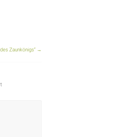
 des Zaunkönigs“
→
t