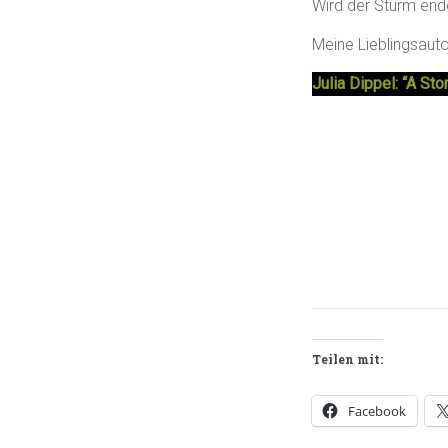
Wird der Sturm end
Meine Lieblingsauto
Julia Dippel: “A St
Teilen mit:
Facebook