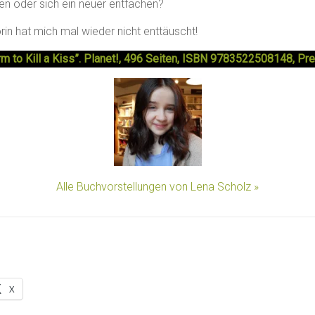
en oder sich ein neuer entfachen?
rin hat mich mal wieder nicht enttäuscht!
orm to Kill a Kiss”. Planet!, 496 Seiten, ISBN 9783522508148, Pre
Alle Buchvorstellungen von Lena Scholz »
X