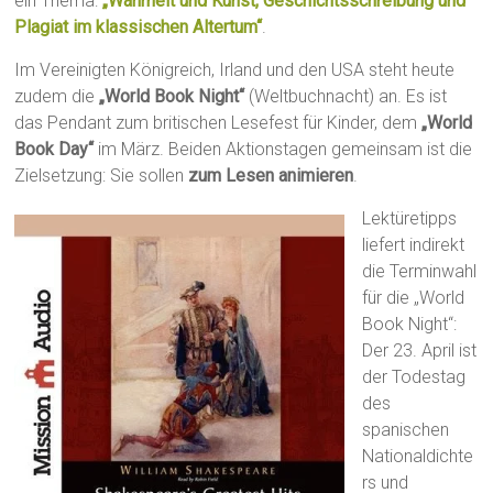
ein Thema:
„Wahrheit und Kunst, Geschichtsschreibung und
Plagiat im klassischen Altertum“
.
Im Vereinigten Königreich, Irland und den USA steht heute
zudem die
„World Book Night“
(Weltbuchnacht) an. Es ist
das Pendant zum britischen Lesefest für Kinder, dem
„World
Book Day“
im März. Beiden Aktionstagen gemeinsam ist die
Zielsetzung: Sie sollen
zum Lesen animieren
.
Lektüretipps
liefert indirekt
die Terminwahl
für die „World
Book Night“:
Der 23. April ist
der Todestag
des
spanischen
Nationaldichte
rs und