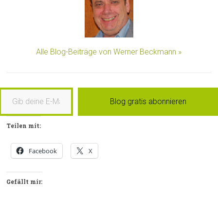
Alle Blog-Beiträge von Werner Beckmann »
b deine E-Mail-Adresse ein …
Blog gratis abonnieren
Teilen mit:
Facebook
X
Gefällt mir: