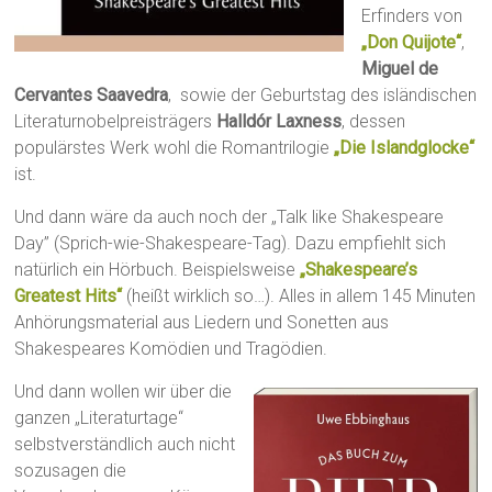
Erfinders von
„Don Quijote“
,
Miguel de
Cervantes Saavedra
, sowie der Geburtstag des isländischen
Literaturnobelpreisträgers
Halldór Laxness
, dessen
populärstes Werk wohl die Romantrilogie
„Die Islandglocke“
ist.
Und dann wäre da auch noch der „Talk like Shakespeare
Day” (Sprich-wie-Shakespeare-Tag). Dazu empfiehlt sich
natürlich ein Hörbuch. Beispielsweise
„Shakespeare’s
Greatest Hits“
(heißt wirklich so…). Alles in allem 145 Minuten
Anhörungsmaterial aus Liedern und Sonetten aus
Shakespeares Komödien und Tragödien.
Und dann wollen wir über die
ganzen „Literaturtage“
selbstverständlich auch nicht
sozusagen die