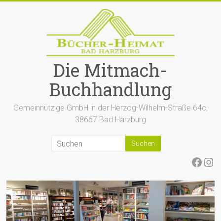
Zum
Inhalt
springen
Die Mitmach-
Buchhandlung
Gemeinnützige GmbH in der Herzog-Wilhelm-Straße 64c,
38667 Bad Harzburg
Face
Ins