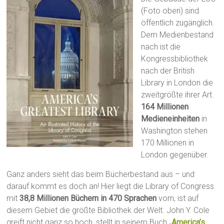
(Foto oben) sind
öffentlich zugänglich.
Dem Medienbestand
nach ist die
Kongressbibliothek
nach der British
Library in London die
zweitgrößte ihrer Art.
164 Millionen
Medieneinheiten
in
Washington stehen
170 Millionen in
London gegenüber.
Ganz anders sieht das beim Bücherbestand aus – und
darauf kommt es doch an! Hier liegt die Library of Congress
mit
38,8 Millionen Büchern in 470 Sprachen
vorn, ist auf
diesem Gebiet die größte Bibliothek der Welt. John Y. Cole
greift nicht ganz so hoch, stellt in seinem Buch
„America’s