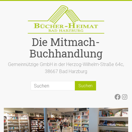
Zum
Inhalt
springen
Die Mitmach-
Buchhandlung
Gemeinnützige GmbH in der Herzog-Wilhelm-Straße 64c,
38667 Bad Harzburg
Face
Ins