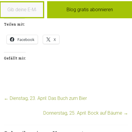
b deine E-Mail-Adresse ein …
Blog gratis abonnieren
Teilen mit:
Facebook
X
Gefällt mir:
←
Dienstag, 23. April: Das Buch zum Bier
Donnerstag, 25. April: Bock auf Bäume
→