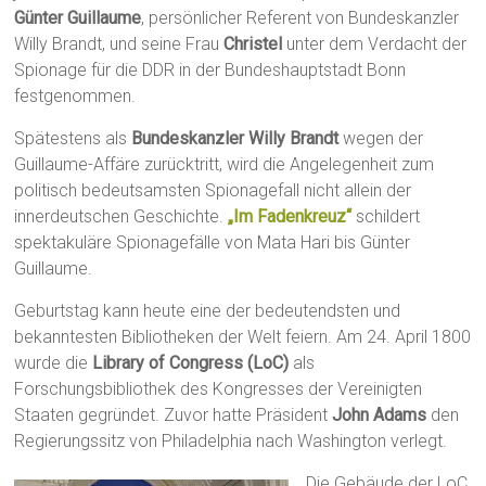
Günter Guillaume
, persönlicher Referent von Bundeskanzler
Willy Brandt, und seine Frau
Christel
unter dem Verdacht der
Spionage für die DDR in der Bundeshauptstadt Bonn
festgenommen.
Spätestens als
Bundeskanzler Willy Brandt
wegen der
Guillaume-Affäre zurücktritt, wird die Angelegenheit zum
politisch bedeutsamsten Spionagefall nicht allein der
innerdeutschen Geschichte.
„Im Fadenkreuz“
schildert
spektakuläre Spionagefälle von Mata Hari bis Günter
Guillaume.
Geburtstag kann heute eine der bedeutendsten und
bekanntesten Bibliotheken der Welt feiern. Am 24. April 1800
wurde die
Library of Congress (LoC)
als
Forschungsbibliothek des Kongresses der Vereinigten
Staaten gegründet. Zuvor hatte Präsident
John Adams
den
Regierungssitz von Philadelphia nach Washington verlegt.
Die Gebäude der LoC