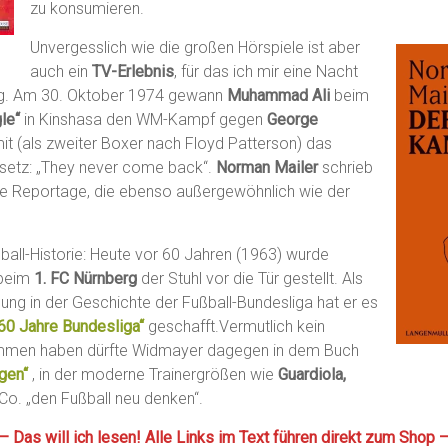
zu konsumieren.
Unvergesslich wie die großen Hörspiele ist aber
auch ein
TV-Erlebnis
, für das ich mir eine Nacht
ug. Am 30. Oktober 1974 gewann
Muhammad Ali
beim
le“
in Kinshasa den WM-Kampf gegen
George
t (als zweiter Boxer nach Floyd Patterson) das
setz: „They never come back“.
Norman Mailer
schrieb
ne Reportage, die ebenso außergewöhnlich wie der
all-Historie: Heute vor 60 Jahren (1963) wurde
beim
1. FC Nürnberg
der Stuhl vor die Tür gestellt. Als
sung in der Geschichte der Fußball-Bundesliga hat er es
60 Jahre Bundesliga“
geschafft.Vermutlich kein
men haben dürfte Widmayer dagegen in dem Buch
egen“
, in der moderne Trainergrößen wie
Guardiola,
Co. „den Fußball neu denken“.
— Das will ich lesen! Alle Links im Text führen direkt zum Shop 