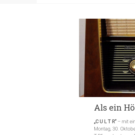
Als ein H
„C U L T R“
– mit ei
Montag, 30. Oktobe