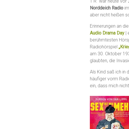
T R“ war heute vor 2
Norddeich Radio
i
aber nicht heißen s
Erinnerungen an die
Audio Drama Day
| 
berühmtesten Hörsp
Radiohörspiel
„Krie
am 30. Oktober 193
glaubten, die Invas
Als Kind saß ich in 
häufiger vorm Radio
ein, dass mich nich