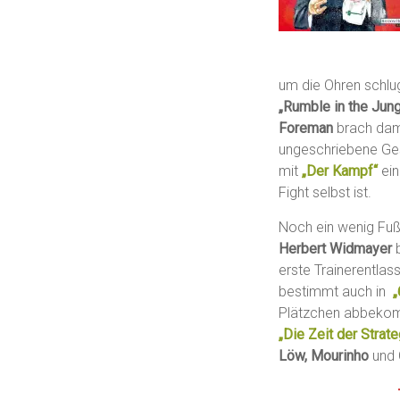
um die Ohren schl
„Rumble in the Jung
Foreman
brach dami
ungeschriebene Ge
mit
„Der Kampf“
ei
Fight selbst ist.
Noch ein wenig Fußb
Herbert Widmayer
erste Trainerentlas
bestimmt auch in
„
Plätzchen abbekom
„Die Zeit der Strat
Löw, Mourinho
und 