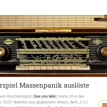
örspiel Massenpanik auslöste
nem Abschiedsgruß (
See you later
) starte ich in den
r 2023. Natürlich aus gegebenem Anlass, denn „C U L