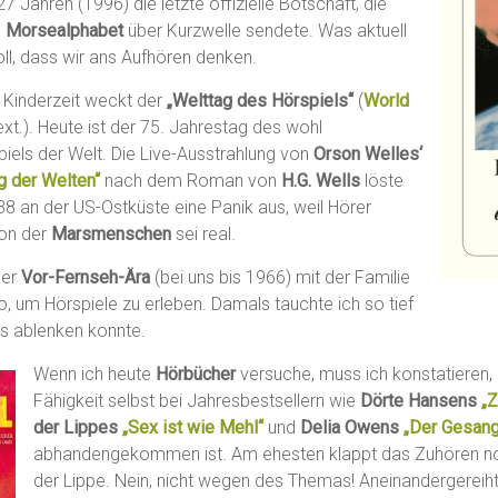
7 Jahren (1996) die letzte offizielle Botschaft, die
m
Morsealphabet
über Kurzwelle sendete. Was aktuell
oll, dass wir ans Aufhören denken.
 Kinderzeit weckt der
„Welttag des Hörspiels“
(
World
ext.). Heute ist der 75. Jahrestag des wohl
iels der Welt. Die Live-Ausstrahlung von
Orson Welles‘
g der Welten“
nach dem Roman von
H.G. Wells
löste
8 an der US-Ostküste eine Panik aus, weil Hörer
ion der
Marsmenschen
sei real.
der
Vor-Fernseh-Ära
(bei uns bis 1966) mit der Familie
, um Hörspiele zu erleben. Damals tauchte ich so tief
ts ablenken konnte.
Wenn ich heute
Hörbücher
versuche, muss ich konstatieren,
Fähigkeit selbst bei Jahresbestsellern wie
Dörte Hansens
„Z
der Lippes
„Sex ist wie Mehl“
und
Delia Owens
„Der Gesang
abhandengekommen ist. Am ehesten klappt das Zuhören no
der Lippe. Nein, nicht wegen des Themas! Aneinandergereihte