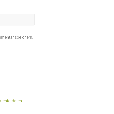
mmentar speichern.
mmentardaten