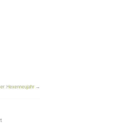
ber: Hexenneujahr
→
t