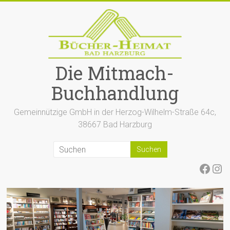
Zum
Inhalt
springen
Die Mitmach-
Buchhandlung
Gemeinnützige GmbH in der Herzog-Wilhelm-Straße 64c,
38667 Bad Harzburg
Face
Ins