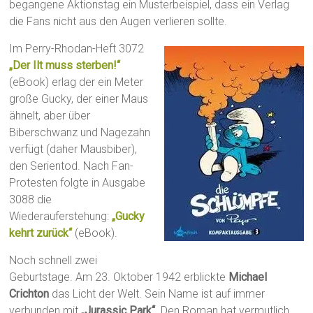
begangene Aktionstag ein Musterbeispiel, dass ein Verlag
die Fans nicht aus den Augen verlieren sollte.
Im Perry-Rhodan-Heft 3072
„Der Ilt muss sterben!“
(eBook) erlag der ein Meter
große Gucky, der einer Maus
ähnelt, aber über
Biberschwanz und Nagezahn
verfügt (daher Mausbiber),
den Serientod. Nach Fan-
Protesten folgte in Ausgabe
3088 die
Wiederauferstehung:
„Gucky
kehrt zurück“
(eBook).
Noch schnell zwei
Geburtstage. Am 23. Oktober 1942 erblickte
Michael
Crichton
das Licht der Welt. Sein Name ist auf immer
verbunden mit
„Jurassic Park“
. Den Roman hat vermutlich