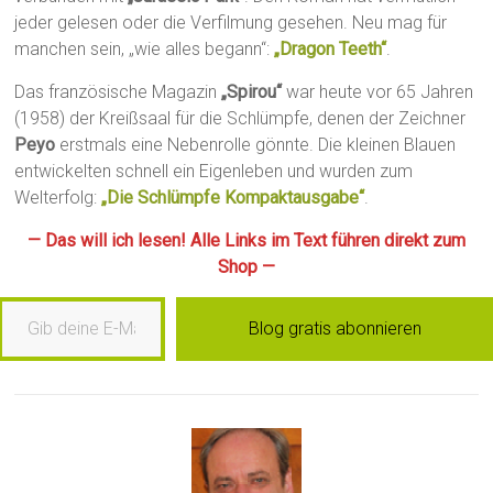
jeder gelesen oder die Verfilmung gesehen. Neu mag für
manchen sein, „wie alles begann“:
„Dragon Teeth“
.
Das französische Magazin
„Spirou“
war heute vor 65 Jahren
(1958) der Kreißsaal für die Schlümpfe, denen der Zeichner
Peyo
erstmals eine Nebenrolle gönnte. Die kleinen Blauen
entwickelten schnell ein Eigenleben und wurden zum
Welterfolg:
„Die Schlümpfe Kompaktausgabe“
.
— Das will ich lesen! Alle Links im Text führen direkt zum
Shop —
b deine E-Mail-Adresse ein …
Blog gratis abonnieren