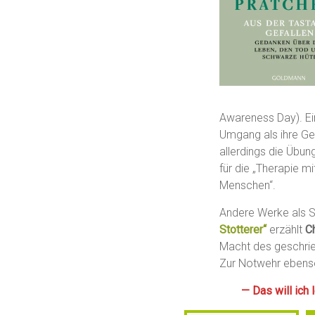
Awareness Day). Ei
Umgang als ihre Ge
allerdings die Übu
für die „Therapie m
Menschen“.
Andere Werke als S
Stotterer“
erzählt
C
Macht des geschrie
Zur Notwehr ebenso 
— Das will ich 
Gib deine E-Mail-Adresse ein …