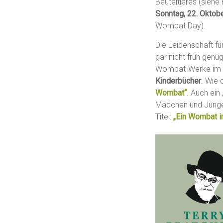
Beuteltieres (siehe
Sonntag, 22. Oktob
Wombat Day).
Die Leidenschaft für
gar nicht früh genu
Wombat-Werke im 
Kinderbücher
. Wie
Wombat“
. Auch ein
Mädchen und Jungen
Titel:
„Ein Wombat 