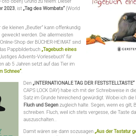
 Foto oben) Grund zu feiern: Dieser
er 2023
, ist
„Tag des Wombats“
(World
 die kleinen „Beutler“ kann offenkundig
g geweckt werden. Die allermeisten
Online-Shop der BÜCHER-HEIMAT sind
 das Pappbilderbuch
„Tagebuch eines
 „lustiges Advents-Vorlesebuch“ für
 ab 5 Jahren setzt auf das Tier im
im Schnee“
.
Den
„INTERNATIONALE TAG DER FESTSTELLTASTE“
CAPS LOCK DAY) habe ich mit der Schreibweise in di
Satz im Grunde hinreichend gewürdigt. Wobei ich die F
Fluch und Segen
zugleich halte. Segen, wenn es gilt
schreiben. Fluch, weil ich stets vergesse, die Taste 
auszuschalten…
Damit wären sie dann sozusagen
„Aus der Tastatur g