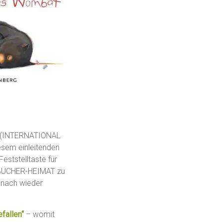
(INTERNATIONAL
esem einleitenden
eststelltaste für
, BÜCHER-HEIMAT zu
danach wieder
efallen“
– womit