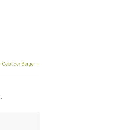
r Geist der Berge
→
t