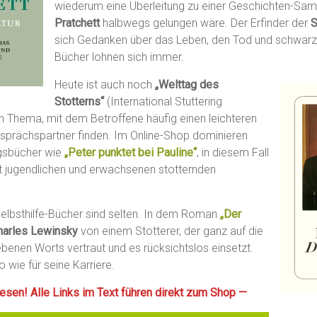
wiederum eine Überleitung zu einer Geschichten-S
Pratchett
halbwegs gelungen wäre. Der Erfinder der
S
sich Gedanken über das Leben, den Tod und schwarz
Bücher lohnen sich immer.
Heute ist auch noch
„Welttag des
Stotterns“
(International Stuttering
n Thema, mit dem Betroffene häufig einen leichteren
sprächspartner finden. Im Online-Shop dominieren
ngsbücher wie
„Peter punktet bei Pauline“
, in diesem Fall
it jugendlichen und erwachsenen stotternden
elbsthilfe-Bücher sind selten. In dem Roman
„Der
harles Lewinsky
von einem Stotterer, der ganz auf die
benen Worts vertraut und es rücksichtslos einsetzt.
wie für seine Karriere.
lesen! Alle Links im Text führen direkt zum Shop —