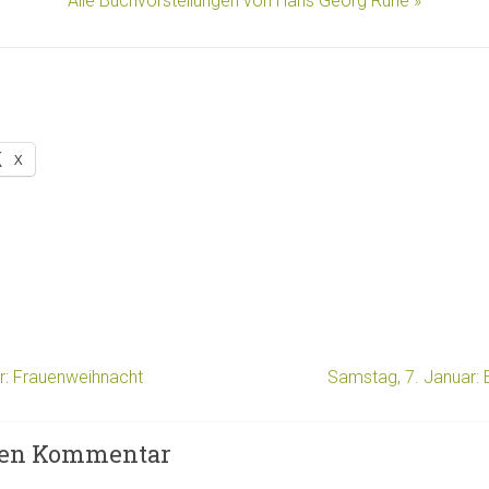
Alle Buchvorstellungen von Hans Georg Ruhe »
X
ar: Frauenweihnacht
Samstag, 7. Januar:
nen Kommentar