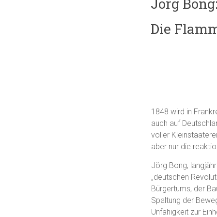
Jörg Bong
Die Flamm
1848 wird in Frankr
auch auf Deutschlan
voller Kleinstaatere
aber nur die reakti
Jörg Bong, langjähr
„deutschen Revolut
Bürgertums, der Bau
Spaltung der Bewegu
Unfähigkeit zur Einhe