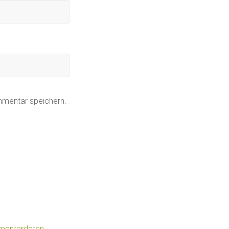
mmentar speichern.
mmentardaten