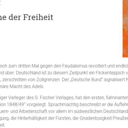
:
e der Freiheit
eich zum dritten Mal gegen den Feudalismus revoltiert und endlic
d über. Deutschland ist zu diesem Zeitpunkt ein Flickenteppich v
i, zerschnitten von Zollgrenzen. Der „Deutsche Bund“ signalisiert 
onäre Macht des Adels.
iger Verleger des S. Fischer Verlages, hat den ersten, fulminant
ion 1848/49“ vorgelegt. Sprachmächtig beschreibt er die Aufle
ern- und Arbeiterschaft vor allem im südwestlichen Deutschland. 
ng, die Hinterhältigkeit der Fürsten, die Gnadenlosigkeit Preuße
it.