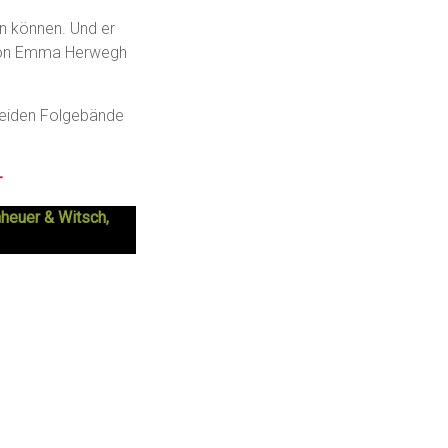
n können. Und er
ie von Emma Herwegh
 beiden Folgebände
—
heuer & Witsch,