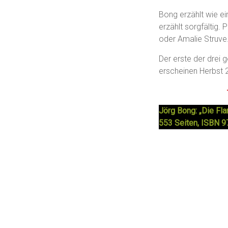
Bong erzählt wie e
erzählt sorgfältig.
oder Amalie Struve
Der erste der drei
erscheinen Herbst 
Jörg Bong: „Die Fl
553 Seiten, ISBN 9