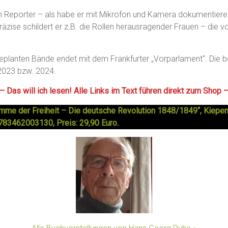
in Reporter – als habe er mit Mikrofon und Kamera dokumentiere
 Präzise schildert er z.B. die Rollen herausragender Frauen – d
.
 geplanten Bände endet mit dem Frankfurter „Vorparlament“. Die
2023 bzw. 2024.
— Das will ich lesen! Alle Links im Text führen direkt zum Shop 
amme der Freiheit – Die deutsche Revolution 1848/1849“, Kiepen
783462003130, Preis: 29,90 Euro.