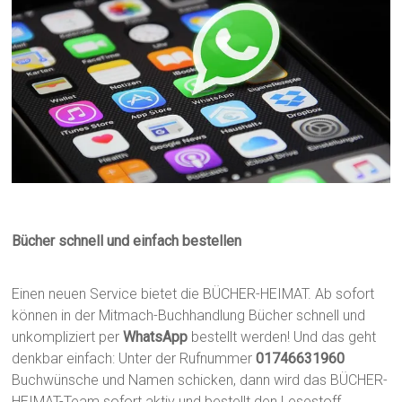
Bücher schnell und einfach bestellen
Einen neuen Service bietet die BÜCHER-HEIMAT. Ab sofort
können in der Mitmach-Buchhandlung Bücher schnell und
unkompliziert per
WhatsApp
bestellt werden! Und das geht
denkbar einfach: Unter der Rufnummer
01746631960
Buchwünsche und Namen schicken, dann wird das BÜCHER-
HEIMAT-Team sofort aktiv und bestellt den Lesestoff.