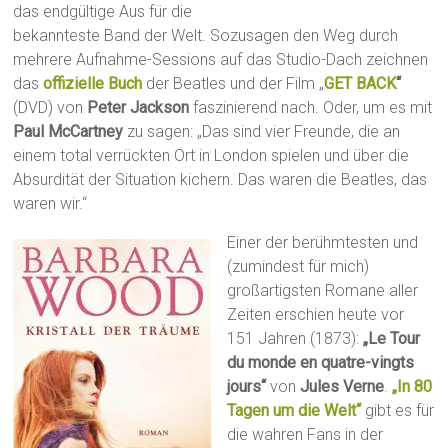
das endgültige Aus für die
bekannteste Band der Welt. Sozusagen den Weg durch
mehrere Aufnahme-Sessions auf das Studio-Dach zeichnen
das
offizielle Buch
der Beatles und der Film „
GET BACK
“
(DVD) von
Peter Jackson
faszinierend nach. Oder, um es mit
Paul McCartney
zu sagen: „Das sind vier Freunde, die an
einem total verrückten Ort in London spielen und über die
Absurdität der Situation kichern. Das waren die Beatles, das
waren wir.“
Einer der berühmtesten und
(zumindest für mich)
großartigsten Romane aller
Zeiten erschien heute vor
151 Jahren (1873):
„Le Tour
du monde en quatre-vingts
jours“
von
Jules Verne
.
„In 80
Tagen um die Welt“
gibt es für
die wahren Fans in der