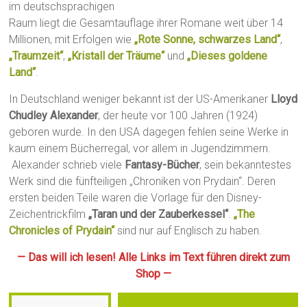
im deutschsprachigen
Raum liegt die Gesamtauflage ihrer Romane weit über 14
Millionen, mit Erfolgen wie
„Rote Sonne, schwarzes Land“
,
„Traumzeit“
,
„Kristall der Träume“
und
„Dieses goldene
Land“
.
In Deutschland weniger bekannt ist der US-Amerikaner
Lloyd
Chudley Alexander
, der heute vor 100 Jahren (1924)
geboren wurde. In den USA dagegen fehlen seine Werke in
kaum einem Bücherregal, vor allem in Jugendzimmern.
Alexander schrieb viele
Fantasy-Bücher
, sein bekanntestes
Werk sind die fünfteiligen „Chroniken von Prydain“. Deren
ersten beiden Teile waren die Vorlage für den Disney-
Zeichentrickfilm
„Taran und der Zauberkessel“
.
„The
Chronicles of Prydain“
sind nur auf Englisch zu haben.
— Das will ich lesen! Alle Links im Text führen direkt zum
Shop —
Gib deine E-Mail-Adresse ein …