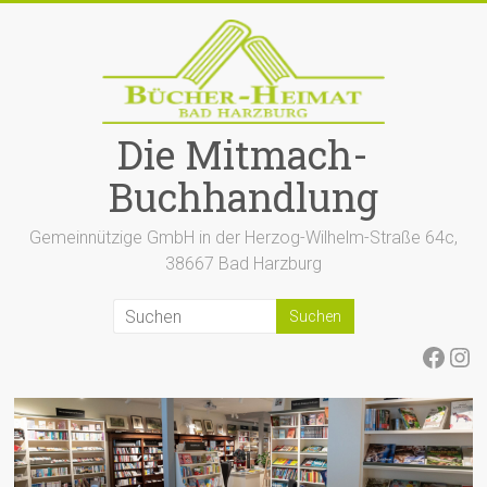
Zum
Inhalt
springen
Die Mitmach-
Buchhandlung
Gemeinnützige GmbH in der Herzog-Wilhelm-Straße 64c,
38667 Bad Harzburg
Face
Ins