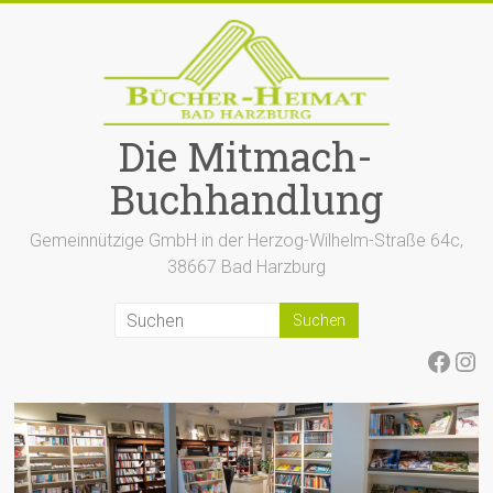
Zum
Inhalt
springen
Die Mitmach-
Buchhandlung
Gemeinnützige GmbH in der Herzog-Wilhelm-Straße 64c,
38667 Bad Harzburg
Face
Ins