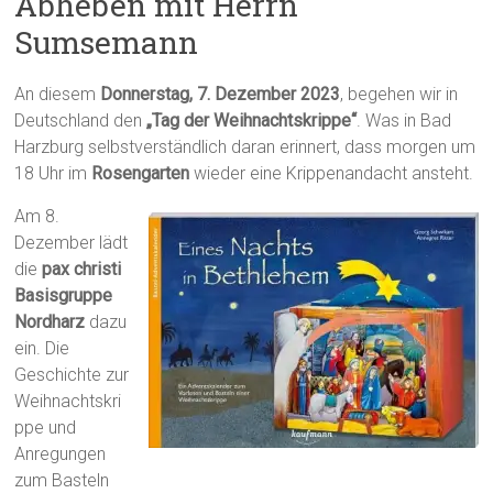
Abheben mit Herrn
Sumsemann
An diesem
Donnerstag, 7. Dezember 2023
, begehen wir in
Deutschland den
„Tag der Weihnachtskrippe“
. Was in Bad
Harzburg selbstverständlich daran erinnert, dass morgen um
18 Uhr im
Rosengarten
wieder eine Krippenandacht ansteht.
Am 8.
Dezember lädt
die
pax christi
Basisgruppe
Nordharz
dazu
ein. Die
Geschichte zur
Weihnachtskri
ppe und
Anregungen
zum Basteln