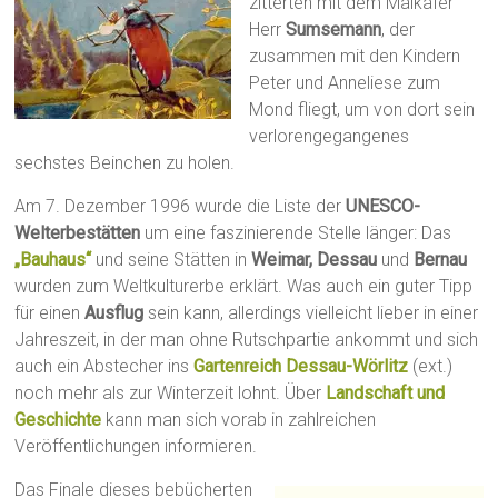
zitterten mit dem Maikäfer
Herr
Sumsemann
, der
zusammen mit den Kindern
Peter und Anneliese zum
Mond fliegt, um von dort sein
verlorengegangenes
sechstes Beinchen zu holen.
Am 7. Dezember 1996 wurde die Liste der
UNESCO-
Welterbestätten
um eine faszinierende Stelle länger: Das
„Bauhaus“
und seine Stätten in
Weimar, Dessau
und
Bernau
wurden zum Weltkulturerbe erklärt. Was auch ein guter Tipp
für einen
Ausflug
sein kann, allerdings vielleicht lieber in einer
Jahreszeit, in der man ohne Rutschpartie ankommt und sich
auch ein Abstecher ins
Gartenreich Dessau-Wörlitz
(ext.)
noch mehr als zur Winterzeit lohnt. Über
Landschaft und
Geschichte
kann man sich vorab in zahlreichen
Veröffentlichungen informieren.
Das Finale dieses bebücherten