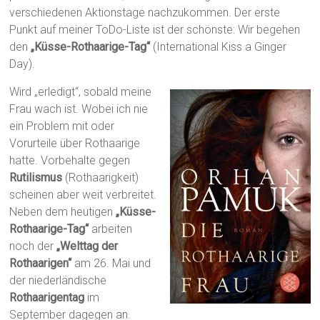
verschiedenen Aktionstage nachzukommen. Der erste
Punkt auf meiner ToDo-Liste ist der schönste: Wir begehen
den
„Küsse-Rothaarige-Tag“
(International Kiss a Ginger
Day).
Wird „erledigt“, sobald meine
Frau wach ist. Wobei ich nie
ein Problem mit oder
Vorurteile über Rothaarige
hatte. Vorbehalte gegen
Rutilismus
(Rothaarigkeit)
scheinen aber weit verbreitet.
Neben dem heutigen
„Küsse-
Rothaarige-Tag“
arbeiten
noch der
„Welttag der
Rothaarigen“
am 26. Mai und
der niederländische
Rothaarigentag
im
September dagegen an.