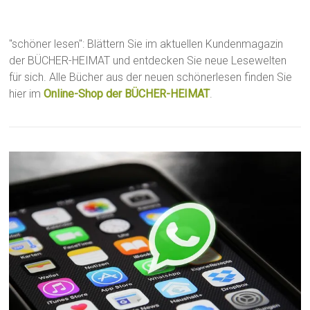
"schöner lesen": Blättern Sie im aktuellen Kundenmagazin
der BÜCHER-HEIMAT und entdecken Sie neue Lesewelten
für sich. Alle Bücher aus der neuen schönerlesen finden Sie
hier im
Online-Shop der BÜCHER-HEIMAT
.