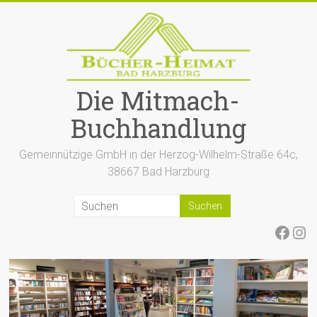
Zum
Inhalt
springen
Die Mitmach-
Buchhandlung
Gemeinnützige GmbH in der Herzog-Wilhelm-Straße 64c,
38667 Bad Harzburg
Face
Ins