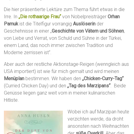
Die hier präsentierte Lektüre zum Thema führt etwas in die
Irre. In
„Die rothaarige Frau“
von Nobelpreisträger
Orhan
Pamuk
ist die Titelfigur vorrangig
Auslöserin
der
Geschehnisse in einer „
Geschichte von Vätern und Söhnen
,
von Liebe und Verrat, von Schuld und Sühne in der Türkei,
einem Land, das noch immer zwischen Tradition und
Moderne zerrissen ist“.
Aber auch der restliche Aktionstage-Reigen (wenngleich aus
USA importiert) ist wie für mich gemalt und wird meinen
Menüplan
bestimmen. Wir haben den
„Chicken-Curry-Tag“
(Curried Chicken Day) und den
„Tag des Marzipans“
. Beide
Genüsse liegen ganz weit vorn in meiner kulinarischen
Hitliste.
Wobei ich auf Marzipan heute
verzichten werde, da droht
ansonsten nach Weihnachten
der
süße Overkill
. Aber das