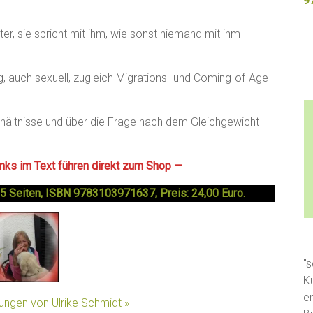
9
er, sie spricht mit ihm, wie sonst niemand mit ihm
t…
, auch sexuell, zugleich Migrations- und Coming-of-Age-
rhältnisse und über die Frage nach dem Gleichgewicht
Links im Text führen direkt zum Shop —
 285 Seiten, ISBN 9783103971637, Preis: 24,00 Euro.
"s
K
e
lungen von Ulrike Schmidt »