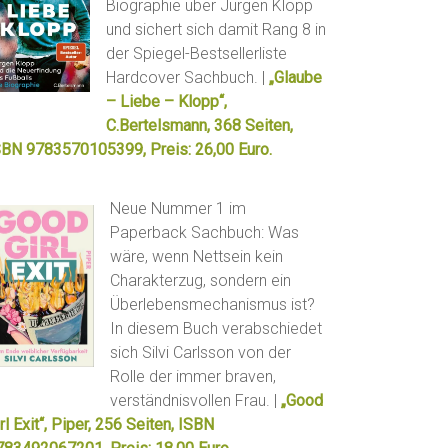
Biographie über Jürgen Klopp
und sichert sich damit Rang 8 in
der Spiegel-Bestsellerliste
Hardcover Sachbuch. |
„Glaube
– Liebe – Klopp“,
C.Bertelsmann, 368 Seiten,
SBN 9783570105399, Preis: 26,00 Euro.
Neue Nummer 1 im
Paperback Sachbuch: Was
wäre, wenn Nettsein kein
Charakterzug, sondern ein
Überlebensmechanismus ist?
In diesem Buch verabschiedet
sich Silvi Carlsson von der
Rolle der immer braven,
verständnisvollen Frau. |
„Good
rl Exit“, Piper, 256 Seiten, ISBN