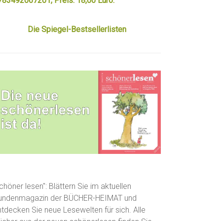
783492067201, Preis: 18,00 Euro.
Die Spiegel-Bestsellerlisten
chöner lesen": Blättern Sie im aktuellen
undenmagazin der BÜCHER-HEIMAT und
ntdecken Sie neue Lesewelten für sich. Alle