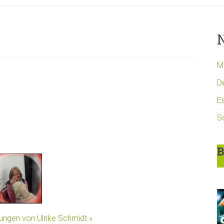
N
Mi
D
Es
S
B
lungen von Ulrike Schmidt »