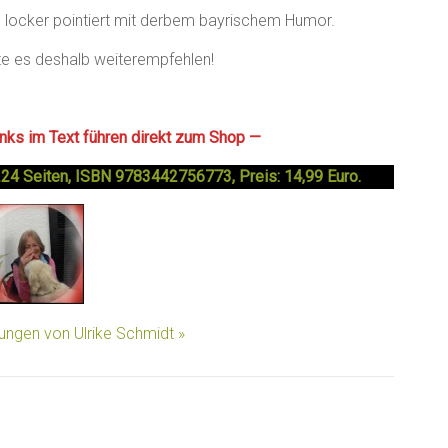
ch, locker pointiert mit derbem bayrischem Humor.
e es deshalb weiterempfehlen!
Links im Text führen direkt zum Shop —
224 Seiten, ISBN 9783442756773, Preis: 14,99 Euro.
lungen von Ulrike Schmidt »