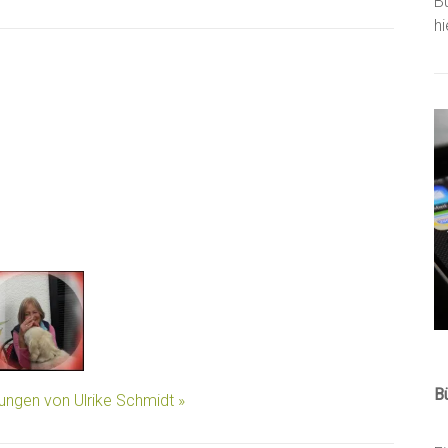
B
h
B
lungen von Ulrike Schmidt »