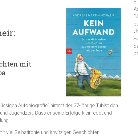
E
A
B
b
eir:
U
B
d
be
chten mit
ba
rflüssigen Autobiografie“ nimmt der 37-jährige Tubist den
t und Jugendzeit. Dass er seine Erfolge kleinredet und
lung!
it viel Selbstironie und irrwitzigen Geschichten.