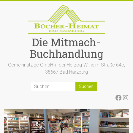
Zum
Inhalt
springen
Die Mitmach-
Buchhandlung
Gemeinnützige GmbH in der Herzog-Wilhelm-Straße 64c,
38667 Bad Harzburg
Face
Ins