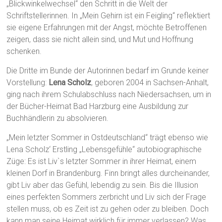
„Blickwinkelwechsel“ den Schritt in die Welt der
Schriftstellerinnen. In „Mein Gehirn ist ein Feigling“ reflektiert
sie eigene Erfahrungen mit der Angst, möchte Betroffenen
zeigen, dass sie nicht allein sind, und Mut und Hoffnung
schenken.
Die Dritte im Bunde der Autorinnen bedarf im Grunde keiner
Vorstellung:
Lena Scholz
, geboren 2004 in Sachsen-Anhalt,
ging nach ihrem Schulabschluss nach Niedersachsen, um in
der Bücher-Heimat Bad Harzburg eine Ausbildung zur
Buchhändlerin zu absolvieren.
„Mein letzter Sommer in Ostdeutschland“ trägt ebenso wie
Lena Scholz‘ Erstling „Lebensgefühle“ autobiographische
Züge: Es ist Liv`s letzter Sommer in ihrer Heimat, einem
kleinen Dorf in Brandenburg. Finn bringt alles durcheinander,
gibt Liv aber das Gefühl, lebendig zu sein. Bis die Illusion
eines perfekten Sommers zerbricht und Liv sich der Frage
stellen muss, ob es Zeit ist zu gehen oder zu bleiben. Doch
kann man seine Heimat wirklich für immer verlassen? Was