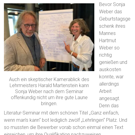
Bevor Sonja
Weber das
Geburtstagsge
schenk ihres
Mannes
Hartmut
Weber so
richtig
genießen und
auskosten
konnte, war
Auch ein skeptischer Kamerablick des
allerdings
Lehrmeisters Harald Martenstein kann
Arbeit
Sonja Weber nach dem Seminar
offenkundig nicht um ihre gute Laune
angesagt.
bringen.
Denn das
Literatur-Seminar mit dem schönen Titel „Ganz einfach,
wenn man’s kann“ bot lediglich zwölf „Lehrlingen“ Platz. Und
so mussten die Bewerber vorab schon einmal einen Text
einreichen, um ihre Qualifikation nachzuweisen.