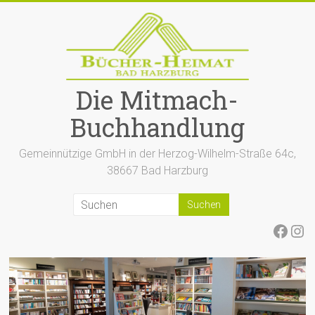
Zum
Inhalt
springen
Die Mitmach-
Buchhandlung
Gemeinnützige GmbH in der Herzog-Wilhelm-Straße 64c,
38667 Bad Harzburg
Face
Ins