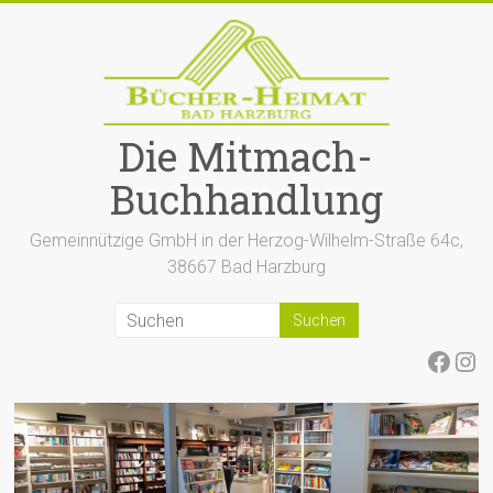
Zum
Inhalt
springen
Die Mitmach-
Buchhandlung
Gemeinnützige GmbH in der Herzog-Wilhelm-Straße 64c,
38667 Bad Harzburg
Face
Ins