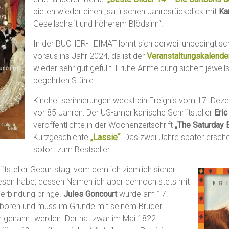
bieten wieder einen „satirischen Jahresrückblick mit
Ka
Gesellschaft und höherem Blödsinn“.
In der BÜCHER-HEIMAT lohnt sich derweil unbedingt sc
voraus ins Jahr 2024, da ist der
Veranstaltungskalende
wieder sehr gut gefüllt. Frühe Anmeldung sichert jeweil
begehrten Stühle…
Kindheitserinnerungen weckt ein Ereignis vom 17. Dez
vor 85 Jahren: Der US-amerikanische Schriftsteller
Eric
veröffentlichte in der Wochenzeitschrift
„The Saturday 
Kurzgeschichte
„Lassie“
. Das zwei Jahre später ersc
sofort zum Bestseller.
iftsteller Geburtstag, vom dem ich ziemlich sicher
esen habe, dessen Namen ich aber dennoch stets mit
Verbindung bringe.
Jules Goncourt
wurde am 17.
oren und muss im Grunde mit seinem Bruder
enannt werden. Der hat zwar im Mai 1822