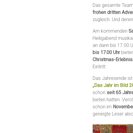
Das gesamte Team
frohen dritten Adve
zugleich. Und dere
Am kommenden
S
Heiligabend musikal
an dann bis 17.00 U
bis 17.00 Uhr
biete
Christmas-Erlebnis
Eintritt.
Das Jahresende ist 
„Das Jahr im Bild 2
schon
seit 65 Jahr
bieten hatten. Verö
schon im
Novembe
geneigte Leser als