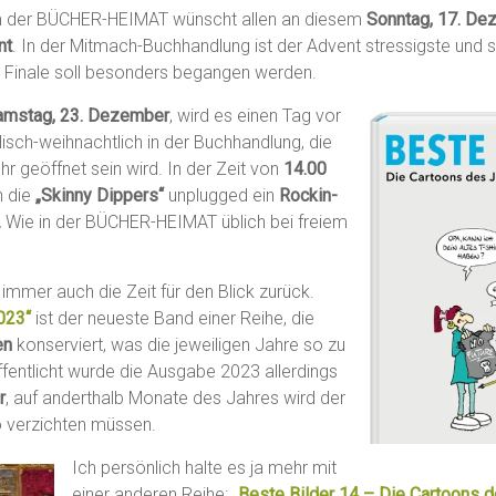
 der BÜCHER-HEIMAT wünscht allen an diesem
Sonntag, 17. D
nt
. In der Mitmach-Buchhandlung ist der Advent stressigste und 
n Finale soll besonders begangen werden.
amstag, 23. Dezember
, wird es einen Tag vor
isch-weihnachtlich in der Buchhandlung, die
hr geöffnet sein wird. In der Zeit von
14.00
n die
„Skinny Dippers“
unplugged ein
Rockin-
.
Wie in der BÜCHER-HEIMAT üblich bei freiem
immer auch die Zeit für den Blick zurück.
023“
ist der neueste Band einer Reihe, die
en
konserviert, was die jeweiligen Jahre so zu
ffentlicht wurde die Ausgabe 2023 allerdings
r
, auf anderthalb Monate des Jahres wird der
o verzichten müssen.
Ich persönlich halte es ja mehr mit
einer anderen Reihe:
„Beste Bilder 14 – Die Cartoons 