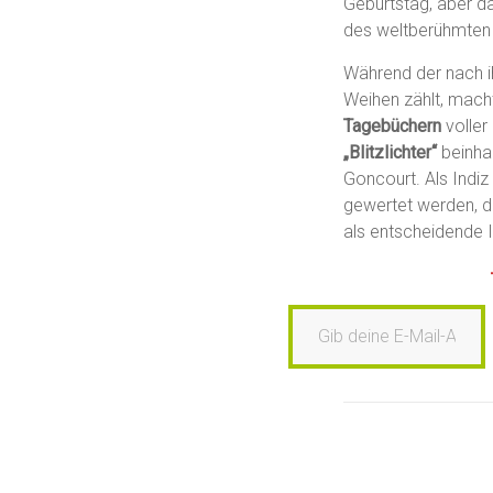
Geburtstag, aber daf
des weltberühmten 
Während der nach i
Weihen zählt, macht
Tagebüchern
voller
„Blitzlichter“
beinha
Goncourt. Als Indiz 
gewertet werden, 
als entscheidende I
Gib deine E-Mail-Adresse ein …