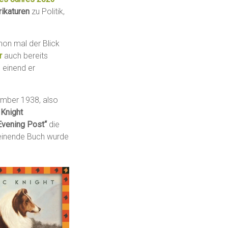
rikaturen
zu Politik,
hon mal der Blick
r
auch bereits
s einend er
ember 1938, also
 Knight
Evening Post“
die
heinende Buch wurde