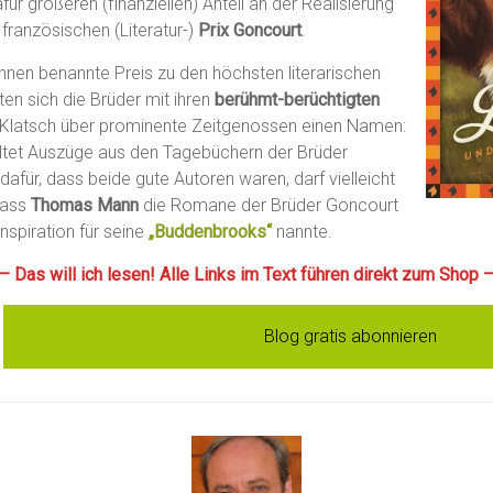
ür größeren (finanziellen) Anteil an der Realisierung
französischen (Literatur-)
Prix Goncourt
.
hnen benannte Preis zu den höchsten literarischen
en sich die Brüder mit ihren
berühmt-berüchtigten
 Klatsch über prominente Zeitgenossen einen Namen:
ltet Auszüge aus den Tagebüchern der Brüder
dafür, dass beide gute Autoren waren, darf vielleicht
dass
Thomas Mann
die Romane der Brüder Goncourt
nspiration für seine
„Buddenbrooks“
nannte.
— Das will ich lesen! Alle Links im Text führen direkt zum Shop 
Blog gratis abonnieren