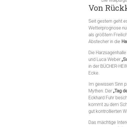
Die Walpurgi
Von Rückk
Seit gestern geht 
Wetterprognose nu
als größtem Freili
Abstecher in die
Ha
Die Harzsagenhalle
und Luca Weber
„S
in der BÜCHER-HEIM
Ecke.
Im gewissen Sinn p
Mythen. Der
„Tag d
Eckhard Fuhr besch
kommt zu dem Schlu
gut kontrollierten W
Das mächtige Intere