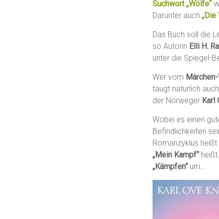
Suchwort „Wölfe“
wi
Darunter auch
„Die
Das Buch soll die L
so Autorin
Elli H. R
unter die Spiegel-Be
Wer vom
Märchen-
taugt natürlich auc
der Norweger
Karl
Wobei es einen gute
Befindlichkeiten se
Romanzyklus heißt 
„Mein Kampf“
heißt
„Kämpfen“
um…