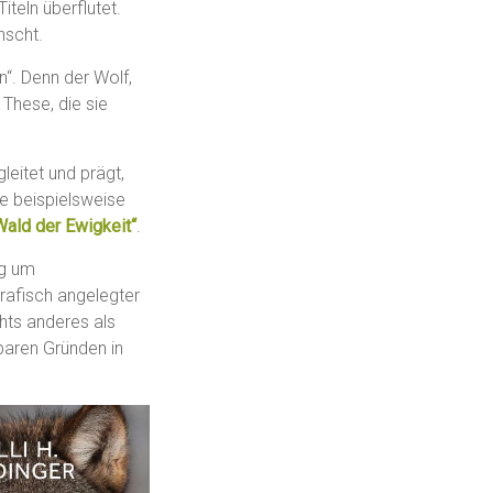
eln überflutet.
nscht.
n“. Denn der Wolf,
e These, die sie
eitet und prägt,
te beispielsweise
ald der Ewigkeit“
.
g um
grafisch angelegter
chts anderes als
baren Gründen in