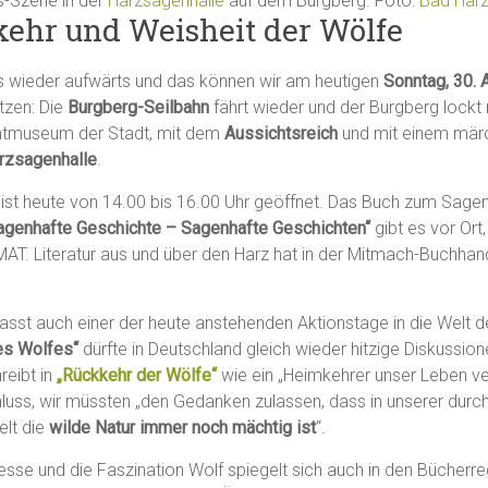
s-Szene in der
Harzsagenhalle
auf dem Burgberg. Foto:
Bad Harz
ehr und Weisheit der Wölfe
es wieder aufwärts und das können wir am heutigen
Sonntag, 30. 
tzen: Die
Burgberg-Seilbahn
fährt wieder und der Burgberg lockt
chtmuseum der Stadt, mit dem
Aussichtsreich
und mit einem mär
rzsagenhalle
.
 ist heute von 14.00 bis 16.00 Uhr geöffnet. Das Buch zum Sage
agenhafte Geschichte – Sagenhafte Geschichten“
gibt es vor Ort,
AT. Literatur aus und über den Harz hat in der Mitmach-Buchhan
asst auch einer der heute anstehenden Aktionstage in die Welt 
es Wolfes“
dürfte in Deutschland gleich wieder hitzige Diskussio
reibt in
„Rückkehr der Wölfe“
wie ein „Heimkehrer unser Leben ve
ss, wir müssten „den Gedanken zulassen, dass in unserer durch
elt die
wilde Natur immer noch mächtig ist
“.
sse und die Faszination Wolf spiegelt sich auch in den Bücherre