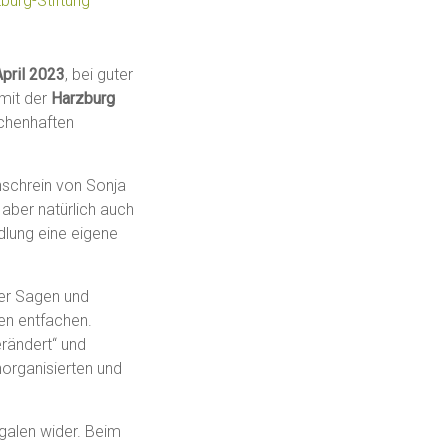
burg-Stiftung
April 2023
, bei guter
 mit der
Harzburg
chenhaften
nschrein von Sonja
 aber natürlich auch
dlung eine eigene
der Sagen und
nen entfachen.
rändert“ und
organisierten und
galen wider. Beim