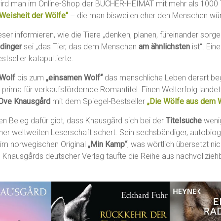
rd man im Online-Shop der BÜCHER-HEIMAT mit mehr als 1000 Tit
 Weisheit der Wölfe“
– die man bisweilen eher den Menschen wü
eser informieren, wie die Tiere „denken, planen, füreinander sorge
adinger
sei „das Tier, das dem Menschen
am ähnlichsten
ist“. Ein
stseller katapultierte.
Wolf
bis zum
„einsamen Wolf“
das menschliche Leben derart begl
h prima für verkaufsfördernde Romantitel. Einen Welterfolg lande
 Ove Knausgård
mit dem Spiegel-Bestseller
„Die Wölfe aus dem W
n Beleg dafür gibt, dass Knausgård sich bei der
Titelsuche
weni
iner weltweiten Leserschaft schert. Sein sechsbändiger, autobio
im norwegischen Original
„Min Kamp“
, was wörtlich übersetzt ni
. Knausgårds deutscher Verlag taufte die Reihe aus nachvollzieh