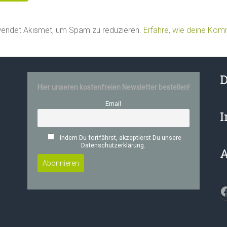
wendet Akismet, um Spam zu reduzieren.
Erfahre, wie deine Ko
D
Hier unseren kostenfreien Newsletter bestellen!
Email
Indem Du fortfährst, akzeptierst Du unsere
Datenschutzerklärung.
F