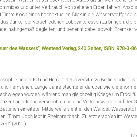
rommixes und unter Verbrauch von seltenen Erden fahren. Anscha
ft Timm Koch einen hochaktuellen Blick in die Wasserstoffgesells
in das Dunkel der verschiedenen Lobbyinteressen zu bringen, die e
del naturgemäß begleiten, und benennt dabei sowohl Bremser w
uer des Wassers“, Westend Verlag, 240 Seiten, ISBN: 978-3-86
sophie an der FU und Humboldt-Universität zu Berlin studiert, ist
m und Fernsehen. Lange Jahre staunte er darüber, wie die enorme
schwiegen wurden, während man gleichzeitig Kriege um Erdöl füh
nzer Landstriche verseuchte und eine Verkehrswende auf der 
atterien einleitete. Mittlerweile sieht er den Wandel: Wasserstof
en. Timm Koch lebt in Rheinbreitbach. Zuletzt erschien im Weste
zen!“ (2021).
Te