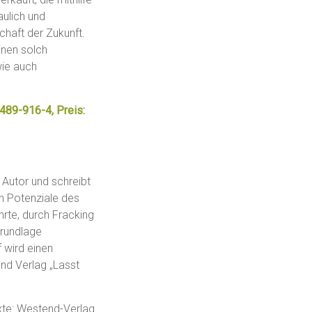
ulich und
chaft der Zukunft.
inen solch
ie auch
489-916-4, Preis:
 Autor und schreibt
n Potenziale des
rte, durch Fracking
Grundlage
f wird einen
nd Verlag „Lasst
xte: Westend-Verlag