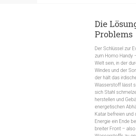
Die Lösun
Problems
Der Schlüssel zur 
zum Homo Handy – h
Welt sein, in der d
Windes und der Son
der hält das irdis
Wasserstoff lässt 
sich Stahl schmelz
herstellen und Geb
energetischen Abhä
Katar befreien und
Energie ein Ende be
breiter Front – als
Wasserstoffs zu ent