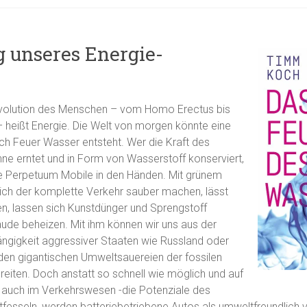
g unseres Energie-
Evolution des Menschen – vom Homo Erectus bis
eißt Energie. Die Welt von morgen könnte eine
urch Feuer Wasser entsteht. Wer die Kraft des
ne erntet und in Form von Wasserstoff konserviert,
che Perpetuum Mobile in den Händen. Mit grünem
sich der komplette Verkehr sauber machen, lässt
en, lassen sich Kunstdünger und Sprengstoff
äude beheizen. Mit ihm können wir uns aus der
ngigkeit aggressiver Staaten wie Russland oder
 den gigantischen Umweltsauereien der fossilen
reiten. Doch anstatt so schnell wie möglich und auf
o auch im Verkehrswesen -die Potenziale des
fesseln, werden batteriebetriebene Autos als umweltfreundlich ver