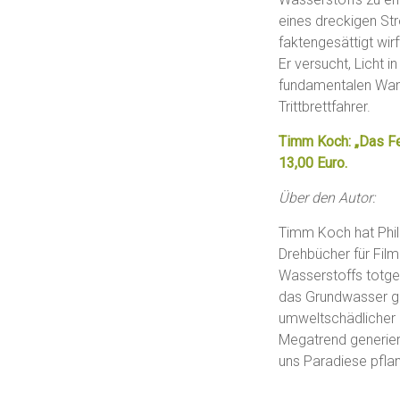
eines dreckigen St
faktengesättigt wir
Er versucht, Licht 
fundamentalen Wan
Trittbrettfahrer.
Timm Koch: „Das Fe
13,00 Euro.
Über den Autor:
Timm Koch hat Philo
Drehbücher für Fil
Wasserstoffs totge
das Grundwasser ga
umweltschädlicher B
Megatrend generier
uns Paradiese pflan