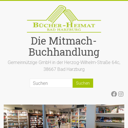
Zum
Inhalt
springen
Die Mitmach-
Buchhandlung
Gemeinnützige GmbH in der Herzog-Wilhelm-Straße 64c,
38667 Bad Harzburg
Face
Ins