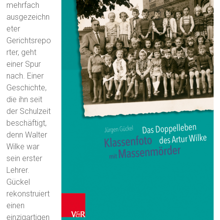
mehrfach
ausgezeichn
eter
Gerichtsrepo
rter, geht
einer Spur
nach. Einer
Geschichte,
die ihn seit
der Schulzeit
beschäftigt,
denn Walter
Wilke war
sein erster
Lehrer.
Gückel
rekonstruiert
einen
einzigartigen