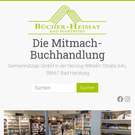
Zum
Inhalt
springen
Die Mitmach-
Buchhandlung
Gemeinnützige GmbH in der Herzog-Wilhelm-Straße 64c,
38667 Bad Harzburg
Face
Ins