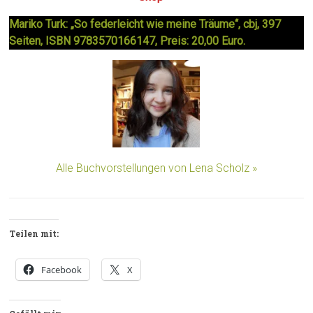
Mariko Turk: „So federleicht wie meine Träume“, cbj, 397
Seiten, ISBN 9783570166147, Preis: 20,00 Euro.
Alle Buchvorstellungen von Lena Scholz »
Teilen mit:
Facebook
X