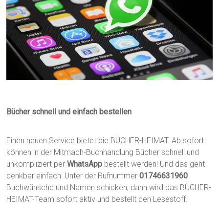
Bücher schnell und einfach bestellen
Einen neuen Service bietet die BÜCHER-HEIMAT. Ab sofort
können in der Mitmach-Buchhandlung Bücher schnell und
unkompliziert per
WhatsApp
bestellt werden! Und das geht
denkbar einfach: Unter der Rufnummer
01746631960
Buchwünsche und Namen schicken, dann wird das BÜCHER-
HEIMAT-Team sofort aktiv und bestellt den Lesestoff.