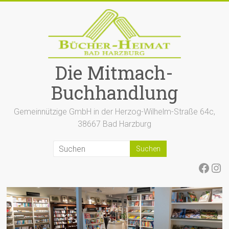
Zum
Inhalt
springen
Die Mitmach-
Buchhandlung
Gemeinnützige GmbH in der Herzog-Wilhelm-Straße 64c,
38667 Bad Harzburg
Face
Ins