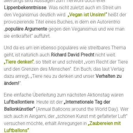
allerdings sind Aussagen zum Tierwohl doch eher
Lippenbekenntnisse
. Was nicht zuletzt auch im Streit um
den Veganismus deutlich wird.
„Vegan ist Unsinn!“
heißt der
provozierende Titel eines Buches, in dem ein Autorentrio
„
populäre Argumente
gegen den Veganismus und wie man
sie entkräftet“ aufführt.
Und da es um ein ebenso populäres wie streitbares Thema
geht, ist natürlich auch
Richard David Precht
nicht weit.
„Tiere denken“
, so titelt er und schreibt „vom Recht der Tiere
und den Grenzen des Menschen“. Ein Buch, das laut Verlag
dazu anregt, „Tiere neu zu denken und unser
Verhalten zu
ändern!
“.
Eine einfache Überleitung zum nächsten Aktionstag wären
Luftballontiere
. Heute ist der
„Internationale Tag der
Ballonkünstler“
(Annual Balloons around the World Day). Wer
sich auch in Airigami, der „schönen Kunst mit gefalteter Luft“
versuchen möchte, erhält Anregungen in
„Zaubereien mit
Luftballons“
.