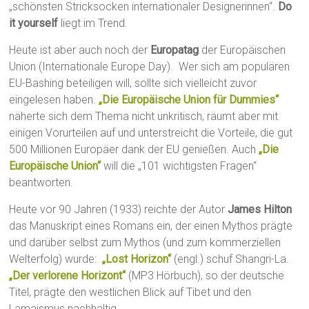
„schönsten Stricksocken internationaler Designerinnen“.
Do
it yourself
liegt im Trend.
Heute ist aber auch noch der
Europatag
der Europäischen
Union (Internationale Europe Day). Wer sich am populären
EU-Bashing beteiligen will, sollte sich vielleicht zuvor
eingelesen haben.
„Die Europäische Union für Dummies“
näherte sich dem Thema nicht unkritisch, räumt aber mit
einigen Vorurteilen auf und unterstreicht die Vorteile, die gut
500 Millionen Europäer dank der EU genießen. Auch
„Die
Europäische Union“
will die „101 wichtigsten Fragen“
beantworten.
Heute vor 90 Jahren (1933) reichte der Autor
James Hilton
das Manuskript eines Romans ein, der einen Mythos prägte
und darüber selbst zum Mythos (und zum kommerziellen
Welterfolg) wurde:
„Lost Horizon“
(engl.) schuf Shangri-La.
„Der verlorene Horizont“
(MP3 Hörbuch), so der deutsche
Titel, prägte den westlichen Blick auf Tibet und den
Lamaismus nachhaltig.