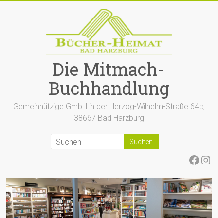
Zum
Inhalt
springen
Die Mitmach-
Buchhandlung
Gemeinnützige GmbH in der Herzog-Wilhelm-Straße 64c,
38667 Bad Harzburg
Face
Ins