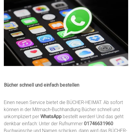
Bücher schnell und einfach bestellen
Einen neuen Service bietet die BÜCHER-HEIMAT. Ab sofort
können in der Mitmach-Buchhandlung Bücher schnell und
unkompliziert per
WhatsApp
bestellt werden! Und das geht
denkbar einfach: Unter der Rufnummer
01746631960
Buchwünsche und Namen schicken, dann wird das BÜCHER-