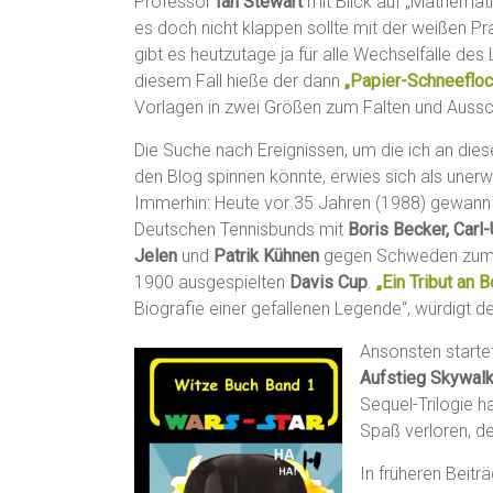
Professor
Ian Stewart
mit Blick auf „Mathemati
es doch nicht klappen sollte mit der weißen P
gibt es heutzutage ja für alle Wechselfälle des
diesem Fall hieße der dann
„Papier-Schneefloc
Vorlagen in zwei Größen zum Falten und Aussc
Die Suche nach Ereignissen, um die ich an di
den Blog spinnen könnte, erwies sich als unerw
Immerhin: Heute vor 35 Jahren (1988) gewann
Deutschen Tennisbunds mit
Boris Becker, Carl
Jelen
und
Patrik Kühnen
gegen Schweden zum e
1900 ausgespielten
Davis Cup
.
„Ein Tribut an 
Biografie einer gefallenen Legende“, würdigt 
Ansonsten startet
Aufstieg Skywalk
Sequel-Trilogie h
Spaß verloren, d
In früheren Beitr