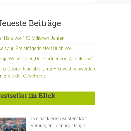
eueste Beiträge
er Harz vor 150 Millionen Jahren
elsohr: Preisträgerin stellt Buch vor
onja Weber über „Der Gärtner von Wimbledon“
ans Georg Ruhe über „Frei – Erwachsenwerden
m Ende der Geschichte
estseller im Blick
In einer kleinen Küstenstadt
verbringen Teenager lange