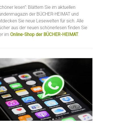
chöner lesen": Blättern Sie im aktuellen
undenmagazin der BÜCHER-HEIMAT und
ntdecken Sie neue Lesewelten für sich. Alle
ücher aus der neuen schönerlesen finden Sie
ier im
Online-Shop der BÜCHER-HEIMAT
.