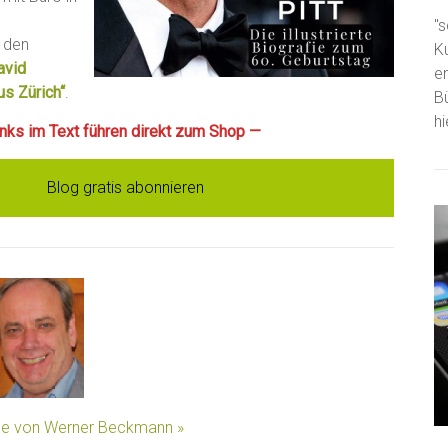
"s
u den
K
avid
e
us Zürich“
.
B
h
Links im Text führen direkt zum Shop —
Blog gratis abonnieren
äge von Werner Beckmann »