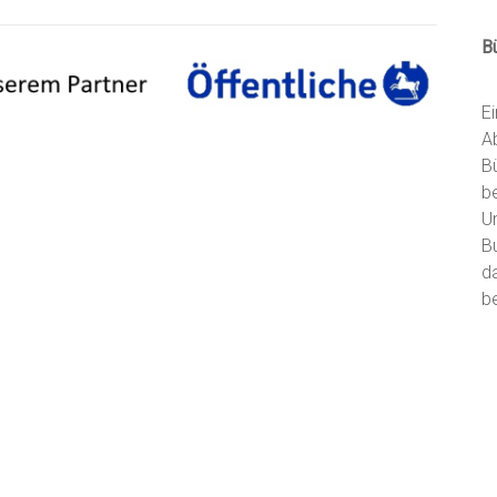
B
E
A
B
b
U
B
d
be