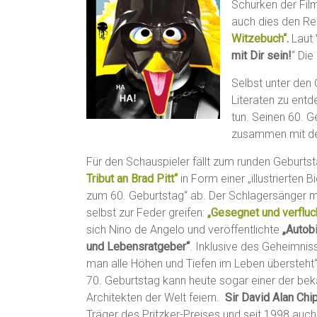
Schurken der Film
auch dies den Re
Witzebuch“
.
Laut 
mit Dir sein!
“ Di
Selbst unter den
Literaten zu ent
tun. Seinen 60. G
zusammen mit d
Für den Schauspieler fällt zum runden Geburts
Tribut an Brad Pitt“
in Form einer „illustrierten B
zum 60. Geburtstag“ ab. Der Schlagersänger 
selbst zur Feder greifen:
„Gesegnet und verfluc
sich Nino de Angelo und veröffentlichte
„Autob
und Lebensratgeber“
. Inklusive des Geheimnis
man alle Höhen und Tiefen im Leben übersteht“
70. Geburtstag kann heute sogar einer der be
Architekten der Welt feiern.
Sir David Alan Chi
Träger des Pritzker-Preises und seit 1998 auch