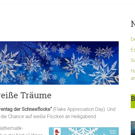
N
D
Es
S
H
a
weiße Träume
B
rentag der Schneeflocke“
(Flake Appreciation Day). Und
die Chance auf weiße Flocken an Heiligabend.
athematik-