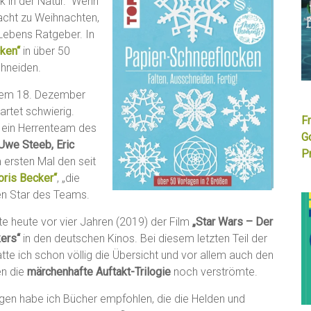
k in der Natur.“ Wenn
racht zu Weihnachten,
 Lebens Ratgeber. In
ken“
in über 50
hneiden.
esem 18. Dezember
artet schwierig.
F
 ein Herrenteam des
G
-Uwe Steeb, Eric
Pr
rsten Mal den seit
Boris Becker“
, „die
den Star des Teams.
e heute vor vier Jahren (2019) der Film
„Star Wars – Der
ers“
in den deutschen Kinos. Bei diesem letzten Teil der
atte ich schon völlig die Übersicht und vor allem auch den
en die
märchenhafte Auftakt-Trilogie
noch verströmte.
ägen habe ich Bücher empfohlen, die die Helden und