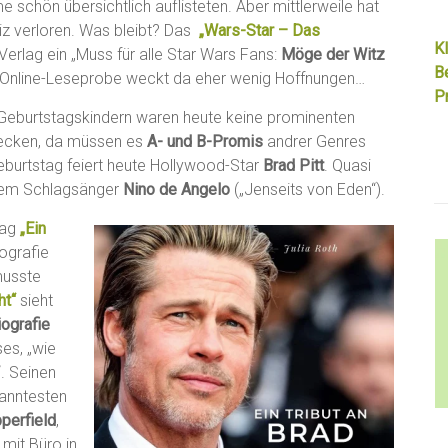
e schön übersichtlich auflisteten. Aber mittlerweile hat
iz verloren. Was bleibt? Das
„Wars-Star – Das
Kl
Verlag ein „Muss für alle Star Wars Fans:
Möge der Witz
B
e Online-Leseprobe weckt da eher wenig Hoffnungen…
Pr
 Geburtstagskindern waren heute keine prominenten
decken, da müssen es
A- und B-Promis
andrer Genres
eburtstag feiert heute Hollywood-Star
Brad Pitt
. Quasi
em Schlagsänger
Nino de Angelo
(„Jenseits von Eden“).
tag
„Ein
iografie
musste
ht“
sieht
iografie
ses, „wie
. Seinen
kanntesten
pperfield
,
 mit Büro in