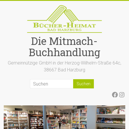
Zum
Inhalt
springen
Die Mitmach-
Buchhandlung
Gemeinnützige GmbH in der Herzog-Wilhelm-Straße 64c,
38667 Bad Harzburg
Face
Ins