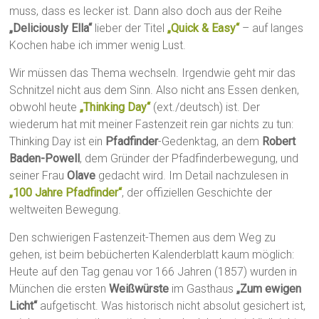
muss, dass es lecker ist. Dann also doch aus der Reihe
„Deliciously Ella“
lieber der Titel
„Quick & Easy“
– auf langes
Kochen habe ich immer wenig Lust.
Wir müssen das Thema wechseln. Irgendwie geht mir das
Schnitzel nicht aus dem Sinn. Also nicht ans Essen denken,
obwohl heute
„Thinking Day“
(ext./deutsch) ist. Der
wiederum hat mit meiner Fastenzeit rein gar nichts zu tun:
Thinking Day ist ein
Pfadfinder
-Gedenktag, an dem
Robert
Baden-Powell
, dem Gründer der Pfadfinderbewegung, und
seiner Frau
Olave
gedacht wird. Im Detail nachzulesen in
„100 Jahre Pfadfinder“
, der offiziellen Geschichte der
weltweiten Bewegung.
Den schwierigen Fastenzeit-Themen aus dem Weg zu
gehen, ist beim bebücherten Kalenderblatt kaum möglich:
Heute auf den Tag genau vor 166 Jahren (1857) wurden in
München die ersten
Weißwürste
im Gasthaus
„Zum ewigen
Licht“
aufgetischt. Was historisch nicht absolut gesichert ist,