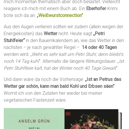
mich momentan thematisch aber doch belastet. Vielleicht
reagiere ich mich mit einem Buch ab. Ein
Eberhofer
-Krimi
böte sich da an:
„Weißwurstconnection“
.
Aus den Augen verlieren sollten wir zudem (allein wegen der
Energiekosten) das
Wetter
nicht. Heute sagt
„Petri
Stuhlfeier“
in den Bauernkalendern an, wie das Wetter in den
nächsten – je nach gewählter Regel –
14 oder 40 Tagen
werden wird: „
Weht es sehr kalt um Petri Stuhl, denn bleibt’s
noch 14 Tag kuhl
“. Alternativ die längere Wirkungsdauer: „
Ist
Petri Stuhlfeier kalt, hat der Winter noch 40 Tage Gewalt
“.
Und dann wäre da noch die Vorhersage:
„Ist an Petrus das
Wetter gar schön, kann man bald Kohl und Erbsen säen“
.
Womit ich von den Zutaten her wieder bei meiner
vegetarischen Fastenzeit wäre.