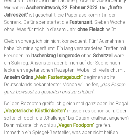
Geschafft! Und sofort die nächste große Herausforderung!
Wir haben
Aschermittwoch, 22. Februar 2023
. Die
„fünfte
Jahreszeit“
ist geschafft, die Pappnase kommt in den
Schrank. Dafür aber startet die
Fastenzeit
. Sieben Woche
ohne. Was für mich in diesem Jahr
ohne Fleisch
heißt.
Gleich vorweg, ich bin nicht konsequent. Fünf Ausnahmen
habe ich mir eingeräumt. Ein lang verabredetes Treffen mit
Freunden im
Itschenkrug Isingerode
ohne
Schnitzel
wäre
ein Sakrileg. Ansonsten aber bin ich auf der Suche nach
leckeren vegetarischen Rezepten. Wobei ich vielleicht mit
Anselm Grüns
„Mein Fastentagebuch“
beginnen sollte.
Deutschlands bekanntester Mönch will helfen, „
das Fasten
ganz bewusst zu gestalten und zu erleben
“.
Bei den Rezepten greife ich gleich mal ganz oben ins Regal.
„Vegetarische Köstlichkeiten“
müssen es schon sein. Oder
sollte ich doch die „Challenge“ bis Ostern knallhart angehen?
Dann müsste ich wohl zu
„Vegan Foodporn“
greifen.
Immerhin ein Spiegel-Bestseller, was aber nicht heißen