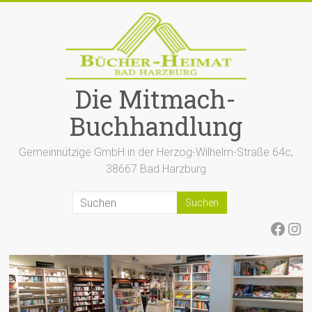
Zum
Inhalt
springen
Die Mitmach-
Buchhandlung
Gemeinnützige GmbH in der Herzog-Wilhelm-Straße 64c,
38667 Bad Harzburg
Face
Ins