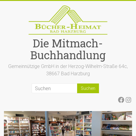
Zum
Inhalt
springen
Die Mitmach-
Buchhandlung
Gemeinnützige GmbH in der Herzog-Wilhelm-Straße 64c,
38667 Bad Harzburg
Face
Ins