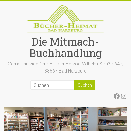
Zum
Inhalt
springen
Die Mitmach-
Buchhandlung
Gemeinnützige GmbH in der Herzog-Wilhelm-Straße 64c,
38667 Bad Harzburg
Face
Ins