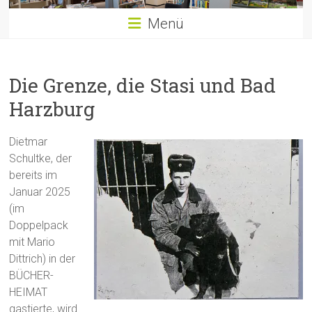
Menü
Die Grenze, die Stasi und Bad
Harzburg
Dietmar
Schultke, der
bereits im
Januar 2025
(im
Doppelpack
mit Mario
Dittrich) in der
BÜCHER-
HEIMAT
gastierte, wird