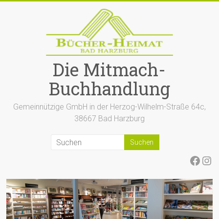
Zum
Inhalt
springen
Die Mitmach-
Buchhandlung
Gemeinnützige GmbH in der Herzog-Wilhelm-Straße 64c,
38667 Bad Harzburg
Face
Ins