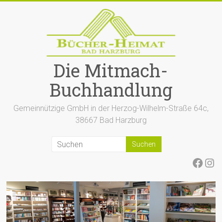
Zum
Inhalt
springen
Die Mitmach-
Buchhandlung
Gemeinnützige GmbH in der Herzog-Wilhelm-Straße 64c,
38667 Bad Harzburg
Face
Ins