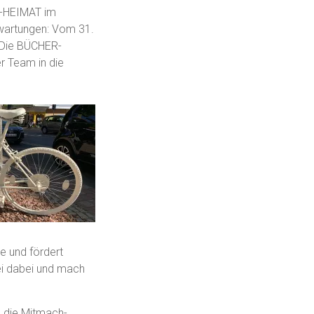
ER-HEIMAT im
Erwartungen: Vom 31.
. Die BÜCHER-
er Team in die
e und fördert
ei dabei und mach
 die Mitmach-