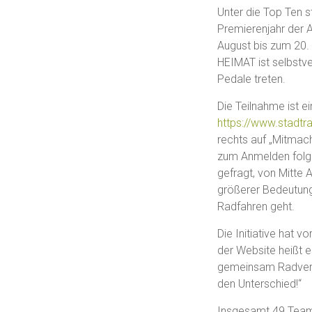
Unter die Top Ten 
Premierenjahr der A
August bis zum 20.
HEIMAT ist selbstver
Pedale treten.
Die Teilnahme ist e
https://www.stadtr
rechts auf „Mitmac
zum Anmelden folge
gefragt, von Mitte 
größerer Bedeutung
Radfahren geht.
Die Initiative hat v
der Website heißt e
gemeinsam Radverke
den Unterschied!“
Insgesamt 49 Teams