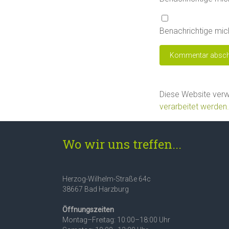
Benachrichtige mich
Diese Website ver
verarbeitet werden.
Wo wir uns treffen...
Herzog-Wilhelm-Straße 64c
38667 Bad Harzburg
Öffnungszeiten
Montag–Freitag: 10:00–18:00 Uhr