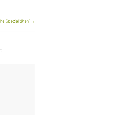
he Spezialitäten“
→
t