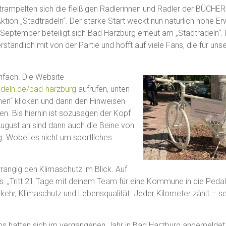
strampelten sich die fleißigen Radlerinnen und Radler der BÜCH
ktion „Stadtradeln“. Der starke Start weckt nun natürlich hohe 
 September beteiligt sich Bad Harzburg erneut am „Stadtradeln“
ständlich mit von der Partie und hofft auf viele Fans, die für uns
infach. Die Website
adeln.de/bad-harzburg
aufrufen, unten
hen“ klicken und dann den Hinweisen
n. Bis hierhin ist sozusagen der Kopf
August an sind dann auch die Beine von
. Wobei es nicht um sportliches
orrangig den Klimaschutz im Blick. Auf
s: „Tritt 21 Tage mit deinem Team für eine Kommune in die Pedal
hr, Klimaschutz und Lebensqualität. Jeder Kilometer zählt – s
 hatten sich im vergangenen Jahr in Bad Harzburg angemeldet,