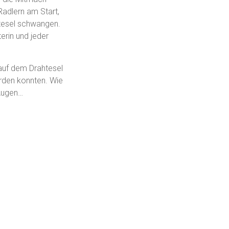
adlern am Start,
htesel schwangen.
erin und jeder
auf dem Drahtesel
rden konnten. Wie
 Augen…