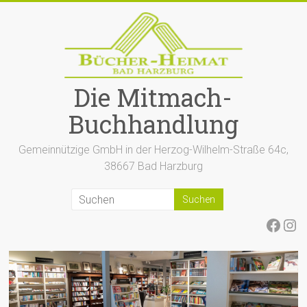
Zum
Inhalt
springen
Die Mitmach-
Buchhandlung
Gemeinnützige GmbH in der Herzog-Wilhelm-Straße 64c,
38667 Bad Harzburg
Face
Ins