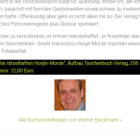
rd in der Hochzeitsnacht sorgt für Spannung. Wobei ich, der ic
 bin, zunächst mit fremden Geisteswelten sowie schwer zu merk
n hatte. Offenkundig aber geht es nicht allein mir so: Der Verla
eiches Personenregister plus Glossar spendiert.
her zu verschenken, ist immer risikobehaftet: Je fesselnder da
om Beschenkten. Seishi Yokomizos Honjin-Morde machten einen 
 Totalausfall…
Die rätselhaften Honjin-Morde“, Aufbau Taschenbuch Verlag, 206
is: 12,00 Euro.
Alle Buchvorstellungen von Werner Beckmann »