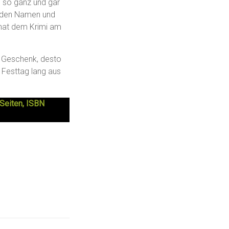
h so ganz und gar
enden Namen und
g hat dem Krimi am
s Geschenk, desto
Festtag lang aus
 Seiten, ISBN