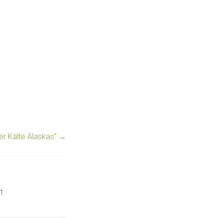
der Kälte Alaskas“
→
t