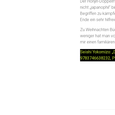
Der Honjin-Doppelmo
nicht „japanophil“
Begriffen zu kämpfe
Ende ein sehr hilfr
Zu Weihnachten Büc
weniger hat man v
mir einen familiären
Seishi Yokomizo: „
9783746638232, Pre