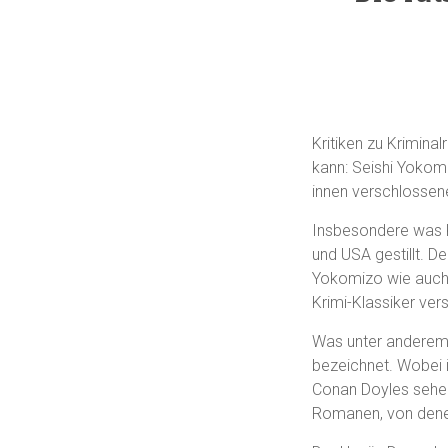
Kritiken zu Krimina
kann: Seishi Yokomi
innen verschlossene
Insbesondere was K
und USA gestillt. De
Yokomizo wie auch s
Krimi-Klassiker ver
Was unter anderem 
bezeichnet. Wobei 
Conan Doyles sehe. 
Romanen, von denen