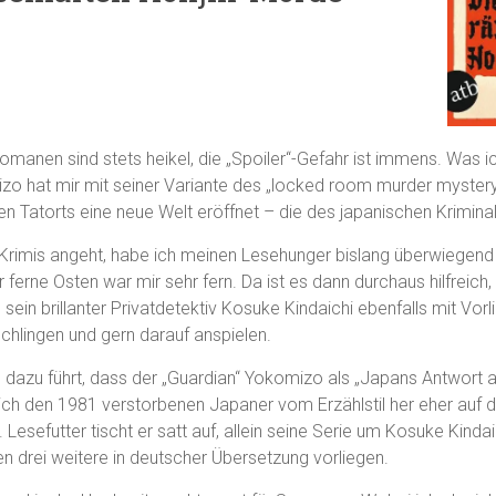
lromanen sind stets heikel, die „Spoiler“-Gefahr ist immens. Was 
zo hat mir mit seiner Variante des „locked room murder mystery
n Tatorts eine neue Welt eröffnet – die des japanischen Krimin
rimis angeht, habe ich meinen Lesehunger bislang überwiegend 
r ferne Osten war mir sehr fern. Da ist es dann durchaus hilfreich
ein brillanter Privatdetektiv Kosuke Kindaichi ebenfalls mit Vor
schlingen und gern darauf anspielen.
dazu führt, dass der „Guardian“ Yokomizo als „Japans Antwort au
ich den 1981 verstorbenen Japaner vom Erzählstil her eher auf d
Lesefutter tischt er satt auf, allein seine Serie um Kosuke Kinda
 drei weitere in deutscher Übersetzung vorliegen.