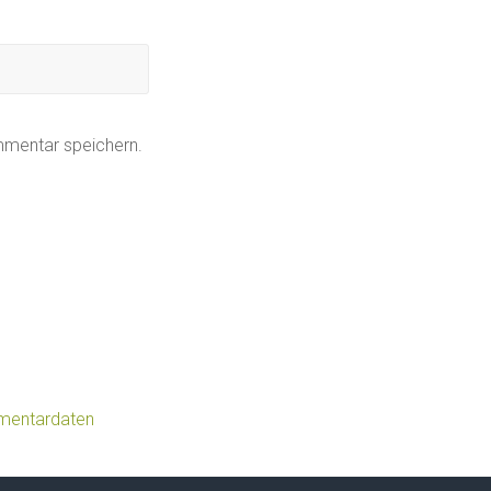
mmentar speichern.
mmentardaten