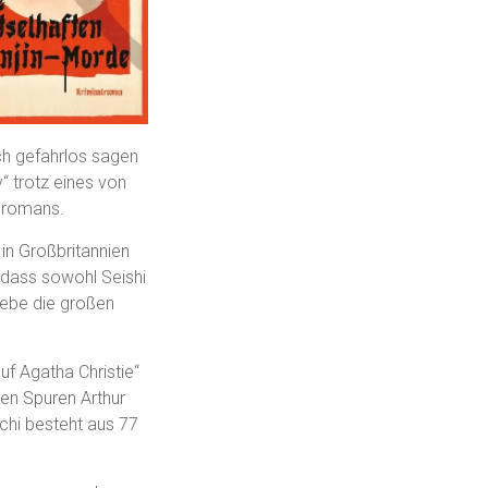
ich gefahrlos sagen
“ trotz eines von
alromans.
in Großbritannien
, dass sowohl Seishi
liebe die großen
f Agatha Christie“
en Spuren Arthur
ichi besteht aus 77