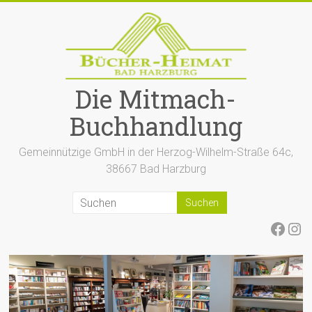
Zum
Inhalt
springen
Die Mitmach-
Buchhandlung
Gemeinnützige GmbH in der Herzog-Wilhelm-Straße 64c,
38667 Bad Harzburg
Face
Ins