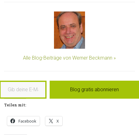
Alle Blog-Beiträge von Werner Beckmann »
b deine E-Mail-Adresse ein …
Blog gratis abonnieren
Teilen mit:
Facebook
X