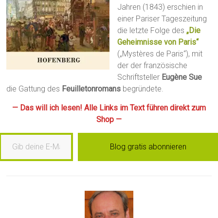
Jahren (1843) erschien in
einer Pariser Tageszeitung
die letzte Folge des
„Die
Geheimnisse von Paris“
(„Mystères de Paris“), mit
der der französische
Schriftsteller
Eugène Sue
die Gattung des
Feuilletonromans
begründete.
— Das will ich lesen! Alle Links im Text führen direkt zum
Shop —
b deine E-Mail-Adresse ein …
Blog gratis abonnieren