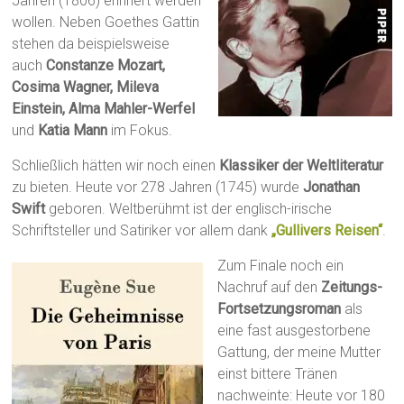
Jahren (1806) erinnert werden
wollen. Neben Goethes Gattin
stehen da beispielsweise
auch
Constanze Mozart,
Cosima Wagner, Mileva
Einstein, Alma Mahler-Werfel
und
Katia Mann
im Fokus.
Schließlich hätten wir noch einen
Klassiker der Weltliteratur
zu bieten. Heute vor 278 Jahren (1745) wurde
Jonathan
Swift
geboren. Weltberühmt ist der englisch-irische
Schriftsteller und Satiriker vor allem dank
„Gullivers Reisen“
.
Zum Finale noch ein
Nachruf auf den
Zeitungs-
Fortsetzungsroman
als
eine fast ausgestorbene
Gattung, der meine Mutter
einst bittere Tränen
nachweinte: Heute vor 180