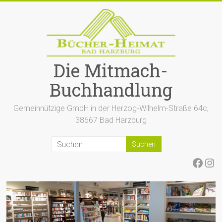
Zum
Inhalt
springen
Die Mitmach-
Buchhandlung
Gemeinnützige GmbH in der Herzog-Wilhelm-Straße 64c,
38667 Bad Harzburg
Face
Ins