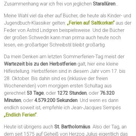
Zusammenhang war ich frei von jeglichen
Starallüren
…
Meine Wahl viel da eher auf Bücher, die heute als Kinder- und
Jugendbuch-Klassiker gelten:
„Ferien auf Saltkorkan“
aus der
Feder von Astrid Lindgren beispielsweise. Und die Bücher
der großen Schwedin kann man prima auch heute noch
lesen, ein großartiger Schreibstil bleibt großartig.
Da mein Denken am letzten Sommerferien-Tag meist der
Wartezeit bis zu den Herbstferien
galt, hier eine kleine
Hilfestellung. Herbstferien sind in diesem Jahr vom 17. bis
28. Oktober. Bis dahin sind es (inklusive der freien
Wochenenden) vom morgigen ersten Schultag aus
gerechnet
53 Tage
, oder
1272 Stunden
, oder
76.320
Minuten
, oder
4.579.200 Sekunden
. Und wenn es dann
endlich soweit ist, empfehle ich Jean-Jacques Sempés
„Endlich Ferien“
.
Heute ist übrigens auch
St. Bartholomäus
. Also der Tag, an
dem seit 1575 auf Geheiß von Herzog Julius eigentlich das