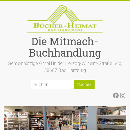
Zum
Inhalt
springen
Die Mitmach-
Buchhandlung
Gemeinnützige GmbH in der Herzog-Wilhelm-Straße 64c,
38667 Bad Harzburg
Face
Ins