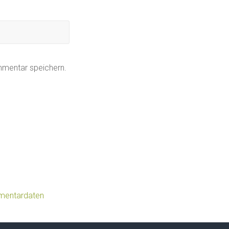
mmentar speichern.
mmentardaten