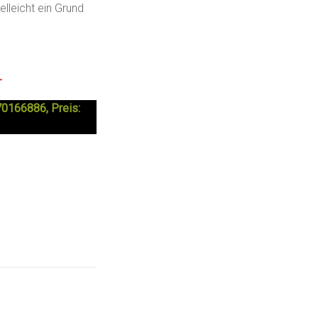
elleicht ein Grund
—
70166886, Preis: