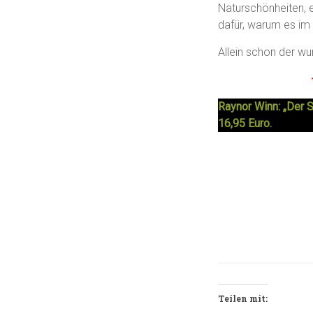
Naturschönheiten, e
dafür, warum es im
Allein schon der wun
Raynor Winn: „Der 
16,95 Euro.
Teilen mit: