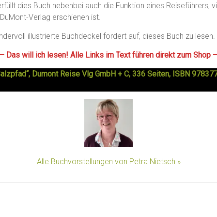
rfüllt dies Buch nebenbei auch die Funktion eines Reiseführers, vi
 DuMont-Verlag erschienen ist.
dervoll illustrierte Buchdeckel fordert auf, dieses Buch zu lesen.
— Das will ich lesen! Alle Links im Text führen direkt zum Shop 
Salzpfad“, Dumont Reise Vlg GmbH + C, 336 Seiten, ISBN 97837
Alle Buchvorstellungen von Petra Nietsch »