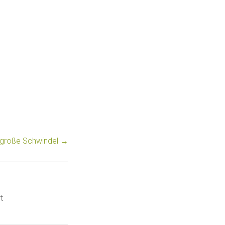
e große Schwindel
→
t