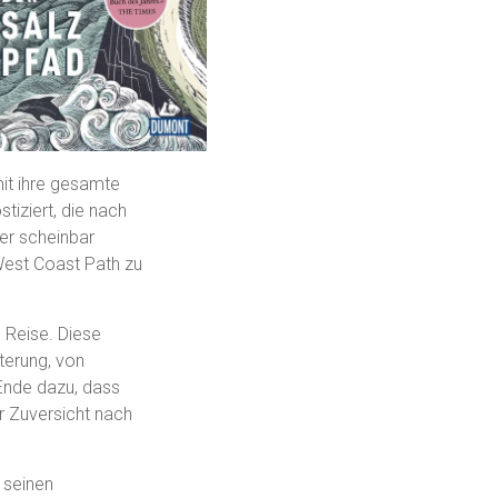
it ihre gesamte
tiziert, die nach
er scheinbar
West Coast Path zu
 Reise. Diese
terung, von
Ende dazu, dass
r Zuversicht nach
 seinen