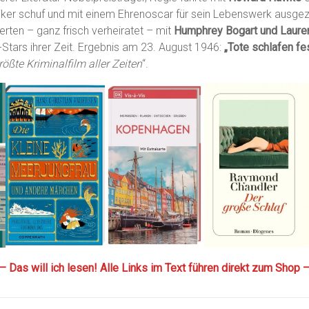
siker schuf und mit einem Ehrenoscar für sein Lebenswerk ausge
rten – ganz frisch verheiratet – mit
Humphrey Bogart und Lauren
Stars ihrer Zeit. Ergebnis am 23. August 1946:
„Tote schlafen fe
rößte Kriminalfilm aller Zeiten
“.
— Das will ich lesen! Alle Links im Text führen direkt zum Shop 