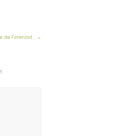
r die Ferienzeit…
→
t