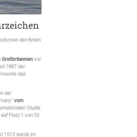
hrzeichen
eutschen den Briten
m
Großbritannien
vor
ust 1887 der
t musste das
on der
ermany“
vom
ernationalen Studie
auf Platz 1 von 52
ust 1913 wurde im