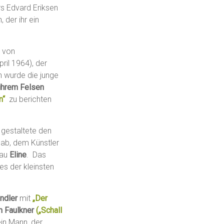
s Edvard Eriksen
 der ihr ein
t von
ril 1964), der
n wurde die junge
ihrem Felsen
n“
zu berichten
 gestaltete den
 ab, dem Künstler
rau
Eline
. Das
es der kleinsten
ndler
mit
„Der
m Faulkner
(„Schall
in Mann, der