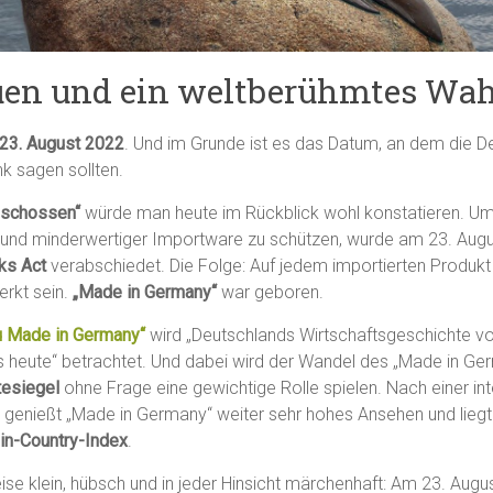
uen und ein weltberühmtes Wa
 23. August 2022
. Und im Grunde ist es das Datum, an dem die D
k sagen sollten.
eschossen“
würde man heute im Rückblick wohl konstatieren. U
ger und minderwertiger Importware zu schützen, wurde am 23. Aug
ks Act
verabschiedet. Die Folge: Auf jedem importierten Produk
erkt sein.
„Made in Germany“
war geboren.
 Made in Germany“
wird „Deutschlands Wirtschaftsgeschichte v
bis heute“ betrachtet. Und dabei wird der Wandel des „Made in G
esiegel
ohne Frage eine gewichtige Rolle spielen. Nach einer int
genießt „Made in Germany“ weiter sehr hohes Ansehen und liegt 
in-Country-Index
.
eise klein, hübsch und in jeder Hinsicht märchenhaft: Am 23. Aug