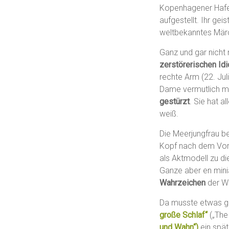
Kopenhagener Hafen
aufgestellt. Ihr gei
weltbekanntes Mär
Ganz und gar nicht 
zerstörerischen Id
rechte Arm (22. Jul
Dame vermutlich m
gestürzt
. Sie hat a
weiß.
Die Meerjungfrau b
Kopf nach dem Vorb
als Aktmodell zu di
Ganze aber en minia
Wahrzeichen
der We
Da musste etwas g
große Schlaf“
(„The 
und Wahn“)
ein spät