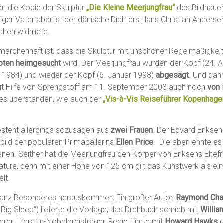
 die Kopie der Skulptur
„Die Kleine Meerjungfrau“
des Bildhauer
stiger Vater aber ist der dänische Dichters Hans Christian Andersen,
chen widmete.
märchenhaft ist, dass die Skulptur mit unschöner Regelmäßigkei
ioten heimgesucht
wird. Der Meerjungfrau wurden der Kopf (24. Ap
i 1984) und wieder der Kopf (6. Januar 1998)
abgesägt
. Und dan
it Hilfe von Sprengstoff am 11. September 2003 auch noch
von 
lles überstanden, wie auch der
„Vis-à-Vis Reiseführer Kopenhage
esteht allerdings sozusagen aus
zwei Frauen
. Der Edvard Eriksen
ild der populären Primaballerina
Ellen Price
. Die aber lehnte es
enen. Seither hat die Meerjungfrau den Körper von Eriksens Ehef
ture, denn mit einer Höhe von 125 cm gilt das Kunstwerk als ein
lt.
anz Besonderes herauskommen: Ein großer Autor,
Raymond Cha
Big Sleep“) lieferte die Vorlage, das Drehbuch schrieb mit
Willia
erer Literatur-Nobelpreisträger, Regie führte mit
Howard Hawks
e