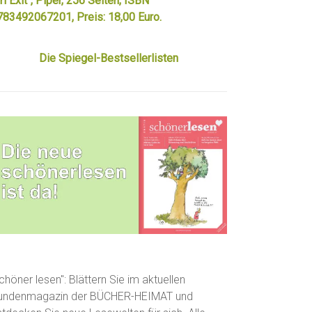
rl Exit“, Piper, 256 Seiten, ISBN
783492067201, Preis: 18,00 Euro.
Die Spiegel-Bestsellerlisten
chöner lesen": Blättern Sie im aktuellen
undenmagazin der BÜCHER-HEIMAT und