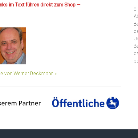
Links im Text führen direkt zum Shop —
E
A
B
b
U
B
d
be
äge von Werner Beckmann »