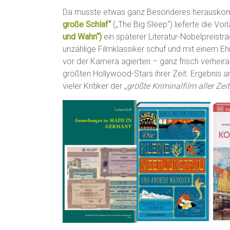
Da musste etwas ganz Besonderes herauskomm
große Schlaf“
(„The Big Sleep“) lieferte die Vo
und Wahn“)
ein späterer Literatur-Nobelpreisträ
unzählige Filmklassiker schuf und mit einem 
vor der Kamera agierten – ganz frisch verheira
größten Hollywood-Stars ihrer Zeit. Ergebnis 
vieler Kritiker der „
größte Kriminalfilm aller Zei