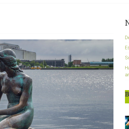
N
D
Es
S
H
a
B