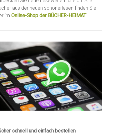
ntdecken Sie neue Lesewelten für sich. Alle
ücher aus der neuen schönerlesen finden Sie
ier im
Online-Shop der BÜCHER-HEIMAT
.
ücher schnell und einfach bestellen