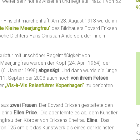
Gi
weiter sehr hohes Ansehen und liegt auf Platz 1 von 52
9
eder Hinsicht märchenhaft: Am 23. August 1913 wurde im
ie Kleine Meerjungfrau“
des Bildhauers Edvard Eriksen
ische Dichters Hans Christian Andersen, der ihr ein
Skulptur mit unschöner Regelmäßigkeit von
 Meerjungfrau wurden der Kopf (24. April 1964), der
f (6. Januar 1998)
abgesägt
. Und dann wurde die junge
m 11. September 2003 auch noch
von ihrem Felsen
der
„Vis-à-Vis Reiseführer Kopenhagen“
zu berichten
n aus
zwei Frauen
. Der Edvard Eriksen gestaltete den
lerina
Ellen Price
. Die aber lehnte es ab, dem Künstler
jungfrau den Körper von Eriksens Ehefrau
Eline
. Das
"s
on 125 cm gilt das Kunstwerk als eines der kleinsten
K