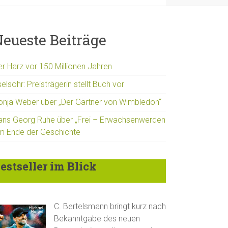
eueste Beiträge
er Harz vor 150 Millionen Jahren
elsohr: Preisträgerin stellt Buch vor
onja Weber über „Der Gärtner von Wimbledon“
ans Georg Ruhe über „Frei – Erwachsenwerden
m Ende der Geschichte
estseller im Blick
C. Bertelsmann bringt kurz nach
Bekanntgabe des neuen