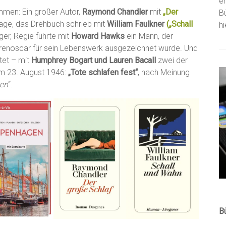
e
en: Ein großer Autor,
Raymond Chandler
mit
„Der
B
rlage, das Drehbuch schrieb mit
William Faulkner
(„Schall
h
ger, Regie führte mit
Howard Hawks
ein Mann, der
Ehrenoscar für sein Lebenswerk ausgezeichnet wurde. Und
tet – mit
Humphrey Bogart und Lauren Bacall
zwei der
am 23. August 1946:
„Tote schlafen fest“
, nach Meinung
ten
“.
B