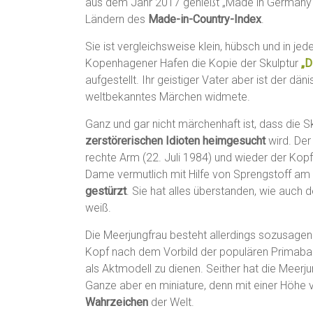
aus dem Jahr 2017 genießt „Made in Germany“ 
Ländern des
Made-in-Country-Index
.
Sie ist vergleichsweise klein, hübsch und in j
Kopenhagener Hafen die Kopie der Skulptur
„D
aufgestellt. Ihr geistiger Vater aber ist der dän
weltbekanntes Märchen widmete.
Ganz und gar nicht märchenhaft ist, dass die 
zerstörerischen Idioten heimgesucht
wird. Der
rechte Arm (22. Juli 1984) und wieder der Kop
Dame vermutlich mit Hilfe von Sprengstoff a
gestürzt
. Sie hat alles überstanden, wie auch 
weiß.
Die Meerjungfrau besteht allerdings sozusage
Kopf nach dem Vorbild der populären Primabal
als Aktmodell zu dienen. Seither hat die Meer
Ganze aber en miniature, denn mit einer Höhe v
Wahrzeichen
der Welt.