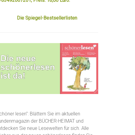
783492067201, Preis: 18,00 Euro.
Die Spiegel-Bestsellerlisten
chöner lesen": Blättern Sie im aktuellen
undenmagazin der BÜCHER-HEIMAT und
ntdecken Sie neue Lesewelten für sich. Alle