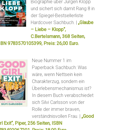
Biographie über Jürgen Klopp
und sichert sich damit Rang 8 in
der Spiegel-Bestsellerliste
Hardcover Sachbuch. |
„Glaube
– Liebe – Klopp“,
C.Bertelsmann, 368 Seiten,
SBN 9783570105399, Preis: 26,00 Euro.
Neue Nummer 1 im
Paperback Sachbuch: Was
wäre, wenn Nettsein kein
Charakterzug, sondern ein
Überlebensmechanismus ist?
In diesem Buch verabschiedet
sich Silvi Carlsson von der
Rolle der immer braven,
verständnisvollen Frau. |
„Good
rl Exit“, Piper, 256 Seiten, ISBN