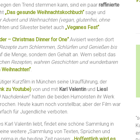
9
 gegen den Trend stemmen kann, sind ein paar
raffinierte
cht
„Das gesunde Weihnachtskochbuch“
sage und
r Advent und Weihnachten (vegan, glutenfrei, ohne
hten und Silvester bietet auch
„Veganes Fest“
.
der – Christmas Dinner for One“
.Avisiert werden dort
 Rezepte zum Schlemmen, Schlürfen und Genießen bis
f die Menge, sondern den Gehalt an. Wem selbst das
ichen Rezepten, wahren Geschichten und wunderbaren
n Weihnachten“
.
tiger Kurzfilm in München seine Uraufführung, der
ink zu Youtube)
von und mit
Karl Valentin
und
Liesl
nd Nachdenken
“ hatten die beiden Humoristen ihr Werk
rsprochen. Heute kaum noch vorstellbar, aber der Film war
rfach für Jugendliche verboten.
"s
s Karl Valentin liebt, findet eine schöne Sammlung in
K
 eine weitere „Sammlung von Texten, Sprüchen und
e
prima in die heutige Zeit passen:
„Hoffentlich wird es