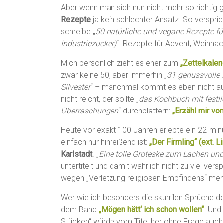
Aber wenn man sich nun nicht mehr so richtig
Rezepte
ja kein schlechter Ansatz. So verspri
schreibe „
50 natürliche und vegane Rezepte fü
Industriezucker)
“. Rezepte für Advent, Weihnac
Mich persönlich zieht es eher zum
„Zettelkalen
zwar keine 50, aber immerhin „
31 genussvolle
Silvester
“ – manchmal kommt es eben nicht au
nicht reicht, der sollte „
das Kochbuch mit festl
Überraschungen
“ durchblättern:
„Erzähl mir vo
Heute vor exakt 100 Jahren erlebte ein 22-minü
einfach nur hinreißend ist:
„Der Firmling“ (ext. L
Karlstadt
. „
Eine tolle Groteske zum Lachen u
untertitelt und damit wahrlich nicht zu viel ve
wegen „Verletzung religiösen Empfindens“ meh
Wer wie ich besonders die skurrilen Sprüche de
dem Band
„Mögen hätt‘ ich schon wollen“
. Und
Stücken“ würde vom Titel her ohne Frage auch 