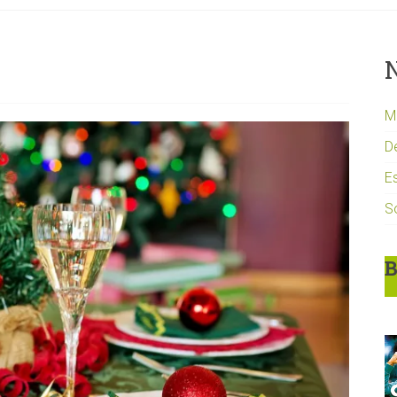
N
Mi
D
Es
S
B