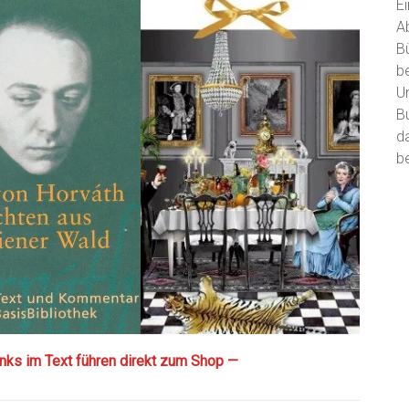
E
A
B
b
U
B
d
be
Links im Text führen direkt zum Shop —