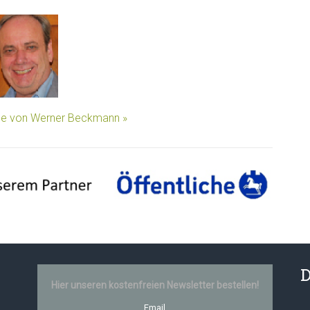
äge von Werner Beckmann »
D
Hier unseren kostenfreien Newsletter bestellen!
Email