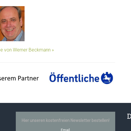
äge von Werner Beckmann »
D
Hier unseren kostenfreien Newsletter bestellen!
Email