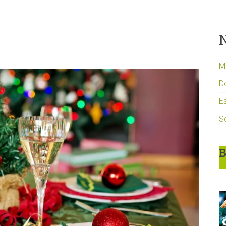
N
Mi
D
Es
S
B