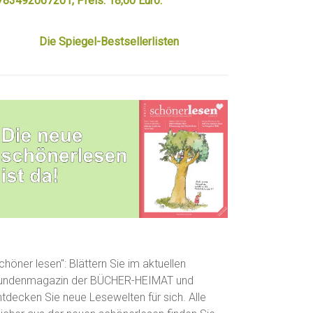
783492067201, Preis: 18,00 Euro.
Die Spiegel-Bestsellerlisten
chöner lesen": Blättern Sie im aktuellen
undenmagazin der BÜCHER-HEIMAT und
ntdecken Sie neue Lesewelten für sich. Alle