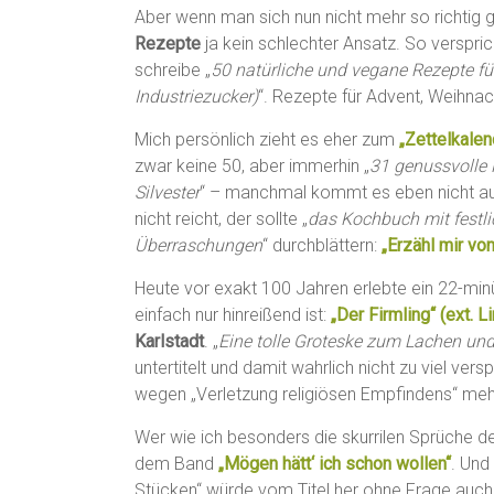
Aber wenn man sich nun nicht mehr so richtig
Rezepte
ja kein schlechter Ansatz. So verspri
schreibe „
50 natürliche und vegane Rezepte fü
Industriezucker)
“. Rezepte für Advent, Weihnac
Mich persönlich zieht es eher zum
„Zettelkalen
zwar keine 50, aber immerhin „
31 genussvolle
Silvester
“ – manchmal kommt es eben nicht au
nicht reicht, der sollte „
das Kochbuch mit festl
Überraschungen
“ durchblättern:
„Erzähl mir vo
Heute vor exakt 100 Jahren erlebte ein 22-minü
einfach nur hinreißend ist:
„Der Firmling“ (ext. L
Karlstadt
. „
Eine tolle Groteske zum Lachen u
untertitelt und damit wahrlich nicht zu viel ve
wegen „Verletzung religiösen Empfindens“ meh
Wer wie ich besonders die skurrilen Sprüche de
dem Band
„Mögen hätt‘ ich schon wollen“
. Und
Stücken“ würde vom Titel her ohne Frage auch 