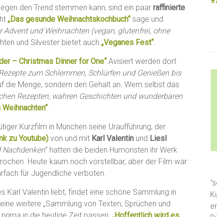
9
 gegen den Trend stemmen kann, sind ein paar
raffinierte
cht
„Das gesunde Weihnachtskochbuch“
sage und
r Advent und Weihnachten (vegan, glutenfrei, ohne
hten und Silvester bietet auch
„Veganes Fest“
.
der – Christmas Dinner for One“
.Avisiert werden dort
 Rezepte zum Schlemmen, Schlürfen und Genießen bis
f die Menge, sondern den Gehalt an. Wem selbst das
ichen Rezepten, wahren Geschichten und wunderbaren
n Weihnachten“
.
tiger Kurzfilm in München seine Uraufführung, der
ink zu Youtube)
von und mit
Karl Valentin
und
Liesl
nd Nachdenken
“ hatten die beiden Humoristen ihr Werk
rsprochen. Heute kaum noch vorstellbar, aber der Film war
rfach für Jugendliche verboten.
"s
s Karl Valentin liebt, findet eine schöne Sammlung in
K
 eine weitere „Sammlung von Texten, Sprüchen und
e
prima in die heutige Zeit passen:
„Hoffentlich wird es