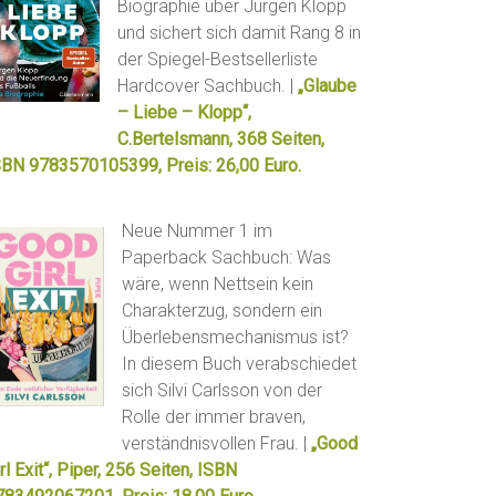
Biographie über Jürgen Klopp
und sichert sich damit Rang 8 in
der Spiegel-Bestsellerliste
Hardcover Sachbuch. |
„Glaube
– Liebe – Klopp“,
C.Bertelsmann, 368 Seiten,
SBN 9783570105399, Preis: 26,00 Euro.
Neue Nummer 1 im
Paperback Sachbuch: Was
wäre, wenn Nettsein kein
Charakterzug, sondern ein
Überlebensmechanismus ist?
In diesem Buch verabschiedet
sich Silvi Carlsson von der
Rolle der immer braven,
verständnisvollen Frau. |
„Good
rl Exit“, Piper, 256 Seiten, ISBN