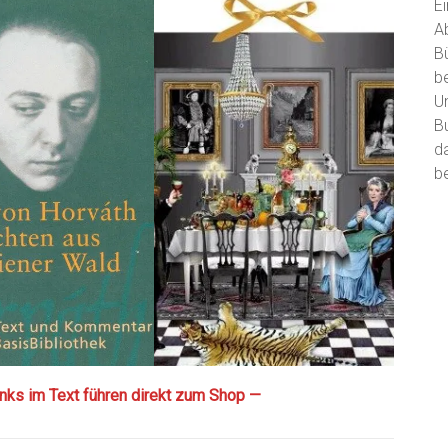
E
A
B
b
U
B
d
be
Links im Text führen direkt zum Shop —