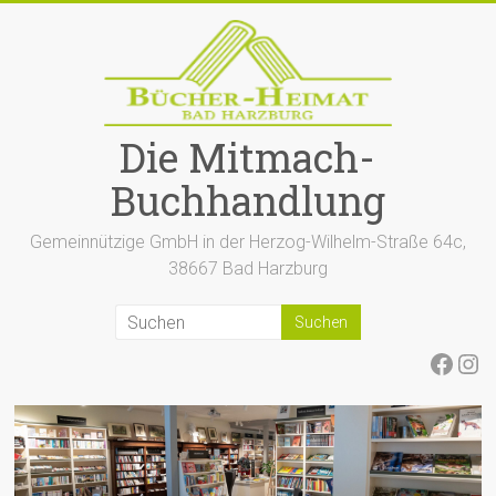
Zum
Inhalt
springen
Die Mitmach-
Buchhandlung
Gemeinnützige GmbH in der Herzog-Wilhelm-Straße 64c,
38667 Bad Harzburg
Face
Ins