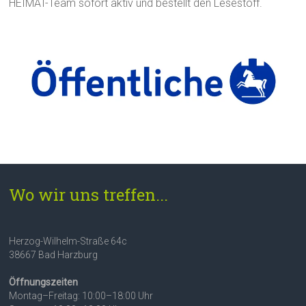
HEIMAT-Team sofort aktiv und bestellt den Lesestoff.
Wo wir uns treffen...
Herzog-Wilhelm-Straße 64c
38667 Bad Harzburg
Öffnungszeiten
Montag–Freitag: 10:00–18:00 Uhr