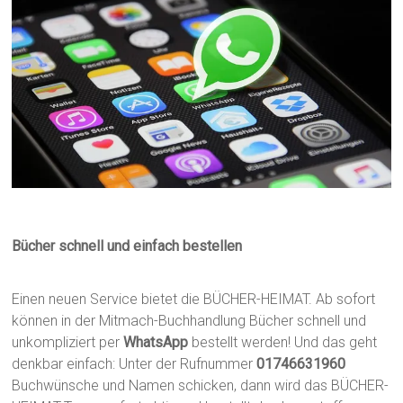
Bücher schnell und einfach bestellen
Einen neuen Service bietet die BÜCHER-HEIMAT. Ab sofort
können in der Mitmach-Buchhandlung Bücher schnell und
unkompliziert per
WhatsApp
bestellt werden! Und das geht
denkbar einfach: Unter der Rufnummer
01746631960
Buchwünsche und Namen schicken, dann wird das BÜCHER-