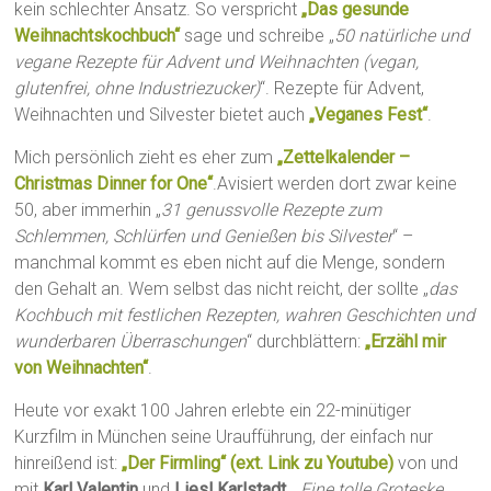
kein schlechter Ansatz. So verspricht
„Das gesunde
Weihnachtskochbuch“
sage und schreibe „
50 natürliche und
vegane Rezepte für Advent und Weihnachten (vegan,
glutenfrei, ohne Industriezucker)
“. Rezepte für Advent,
Weihnachten und Silvester bietet auch
„Veganes Fest“
.
Mich persönlich zieht es eher zum
„Zettelkalender –
Christmas Dinner for One“
.Avisiert werden dort zwar keine
50, aber immerhin „
31 genussvolle Rezepte zum
Schlemmen, Schlürfen und Genießen bis Silvester
“ –
manchmal kommt es eben nicht auf die Menge, sondern
den Gehalt an. Wem selbst das nicht reicht, der sollte „
das
Kochbuch mit festlichen Rezepten, wahren Geschichten und
wunderbaren Überraschungen
“ durchblättern:
„Erzähl mir
von Weihnachten“
.
Heute vor exakt 100 Jahren erlebte ein 22-minütiger
Kurzfilm in München seine Uraufführung, der einfach nur
hinreißend ist:
„Der Firmling“ (ext. Link zu Youtube)
von und
mit
Karl Valentin
und
Liesl Karlstadt
. „
Eine tolle Groteske