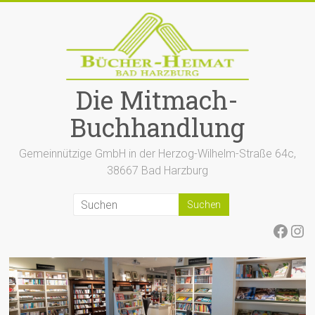
Zum
Inhalt
springen
Die Mitmach-
Buchhandlung
Gemeinnützige GmbH in der Herzog-Wilhelm-Straße 64c,
38667 Bad Harzburg
Face
Ins