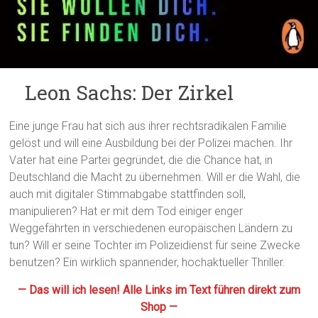
Leon Sachs: Der Zirkel
Eine junge Frau hat sich aus ihrer rechtsradikalen Familie
gelöst und will eine Ausbildung bei der Polizei machen. Ihr
Vater hat eine Partei gegründet, die die Chance hat, in
Deutschland die Macht zu übernehmen. Will er die Wahl, die
auch mit digitaler Stimmabgabe stattfinden soll,
manipulieren? Hat er mit dem Tod einiger enger
Weggefährten in verschiedenen europäischen Ländern zu
tun? Will er seine Tochter im Polizeidienst für seine Zwecke
benutzen? Ein wirklich spannender, hochaktueller Thriller.
— Das will ich lesen! Alle Links im Text führen direkt zum
Shop —