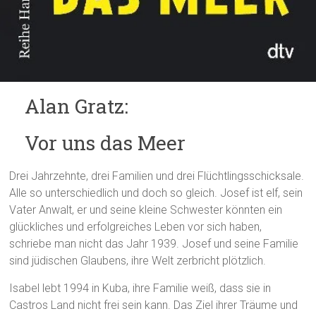
Alan Gratz:
Vor uns das Meer
Drei Jahrzehnte, drei Familien und drei Flüchtlingsschicksale.
Alle so unterschiedlich und doch so gleich. Josef ist elf, sein
Vater Anwalt, er und seine kleine Schwester könnten ein
glückliches und erfolgreiches Leben vor sich haben,
schriebe man nicht das Jahr 1939. Josef und seine Familie
sind jüdischen Glaubens, ihre Welt zerbricht plötzlich.
Isabel lebt 1994 in Kuba, ihre Familie weiß, dass sie in
Castros Land nicht frei sein kann. Das Ziel ihrer Träume und