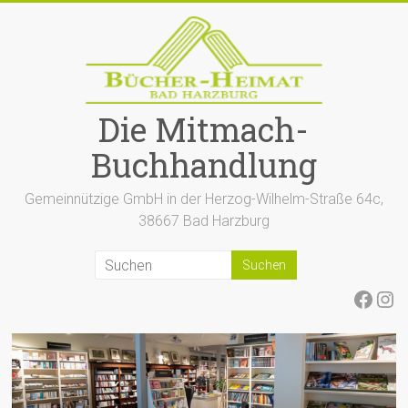
Zum
Inhalt
springen
Die Mitmach-
Buchhandlung
Gemeinnützige GmbH in der Herzog-Wilhelm-Straße 64c,
38667 Bad Harzburg
Face
Ins